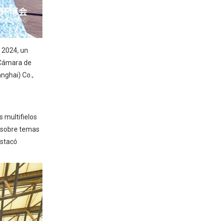
o 2024, un
 Cámara de
nghai) Co.,
 multifielos
s sobre temas
estacó