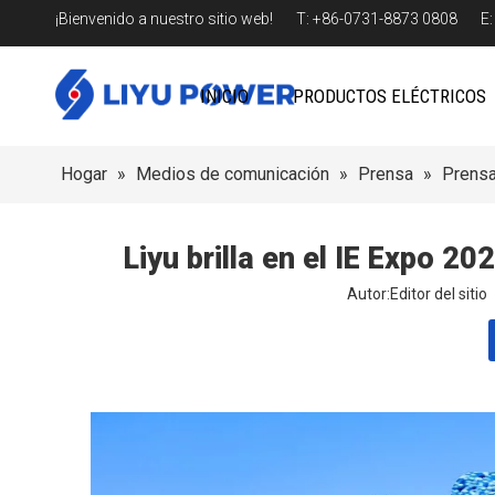
¡Bienvenido a nuestro sitio web! T: +86-0731-8873 0808 E
INICIO
PRODUCTOS ELÉCTRICOS
Hogar
»
Medios de comunicación
»
Prensa
»
Prens
Liyu brilla en el IE Expo 2
Autor:Editor del sit