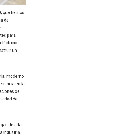
70, que hemos
ia de
e
ntes para
eléctricos
struir un
trial moderno
riencia en la
caciones de
tividad de
 gas de alta
 industria.