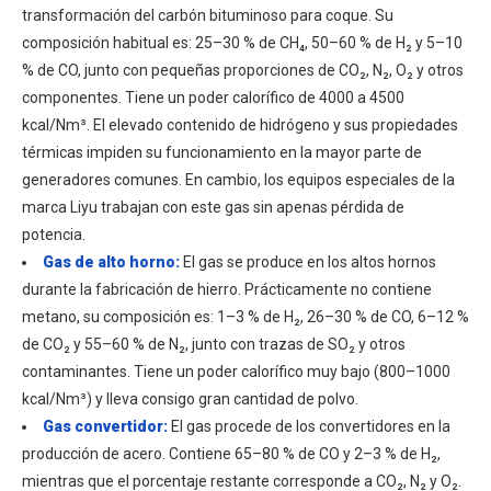
transformación del carbón bituminoso para coque. Su
composición habitual es: 25–30 % de CH₄, 50–60 % de H₂ y 5–10
% de CO, junto con pequeñas proporciones de CO₂, N₂, O₂ y otros
componentes. Tiene un poder calorífico de 4000 a 4500
kcal/Nm³. El elevado contenido de hidrógeno y sus propiedades
térmicas impiden su funcionamiento en la mayor parte de
generadores comunes. En cambio, los equipos especiales de la
marca Liyu trabajan con este gas sin apenas pérdida de
potencia.
Gas de alto horno:
El gas se produce en los altos hornos
durante la fabricación de hierro. Prácticamente no contiene
metano, su composición es: 1–3 % de H₂, 26–30 % de CO, 6–12 %
de CO₂ y 55–60 % de N₂, junto con trazas de SO₂ y otros
contaminantes. Tiene un poder calorífico muy bajo (800–1000
kcal/Nm³) y lleva consigo gran cantidad de polvo.
Gas convertidor:
El gas procede de los convertidores en la
producción de acero. Contiene 65–80 % de CO y 2–3 % de H₂,
mientras que el porcentaje restante corresponde a CO₂, N₂ y O₂.