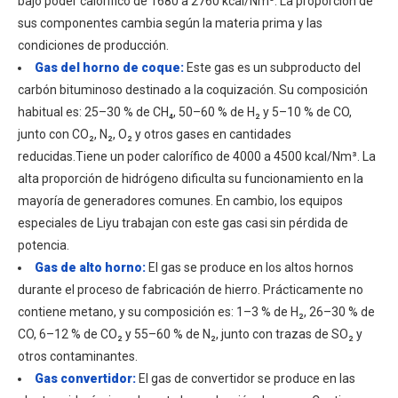
bajo poder calorífico de 1680 a 2760 kcal/Nm³. La proporción de
sus componentes cambia según la materia prima y las
condiciones de producción.
Gas del horno de coque:
Este gas es un subproducto del
carbón bituminoso destinado a la coquización. Su composición
habitual es: 25–30 % de CH₄, 50–60 % de H₂ y 5–10 % de CO,
junto con CO₂, N₂, O₂ y otros gases en cantidades
reducidas.Tiene un poder calorífico de 4000 a 4500 kcal/Nm³. La
alta proporción de hidrógeno dificulta su funcionamiento en la
mayoría de generadores comunes. En cambio, los equipos
especiales de Liyu trabajan con este gas casi sin pérdida de
potencia.
Gas de alto horno:
El gas se produce en los altos hornos
durante el proceso de fabricación de hierro. Prácticamente no
contiene metano, y su composición es: 1–3 % de H₂, 26–30 % de
CO, 6–12 % de CO₂ y 55–60 % de N₂, junto con trazas de SO₂ y
otros contaminantes.
Gas convertidor:
El gas de convertidor se produce en las