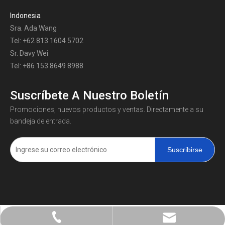
Indonesia
Sra. Ada Wang
Tel: +62 813 1604 5702
Sr. Davy Wei
Tel: +86 153 8649 8988
Suscríbete A Nuestro Boletín
Promociones, nuevos productos y ventas. Directamente a su
bandeja de entrada.
Suscribirse
+86-0731-8873 0808
liyu@liyupower.com