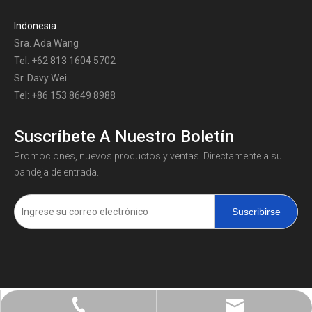
Indonesia
Sra. Ada Wang
Tel: +62 813 1604 5702
Sr. Davy Wei
Tel: +86 153 8649 8988
Suscríbete A Nuestro Boletín
Promociones, nuevos productos y ventas. Directamente a su
bandeja de entrada.
Suscribirse
+86-0731-8873 0808
liyu@liyupower.com