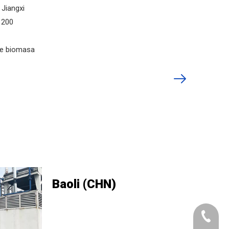
 Jiangxi
1200
e biomasa
Baoli (CHN)
+86-073