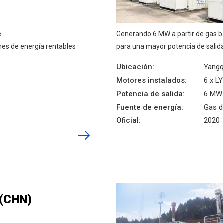
e
Generando 6 MW a partir de gas b
ones de energía rentables
para una mayor potencia de salida
Ubicación:
Yangq
Motores instalados:
6 x L
Potencia de salida:
6 MW
Fuente de energía:
Gas d
Oficial:
2020
 (CHN)