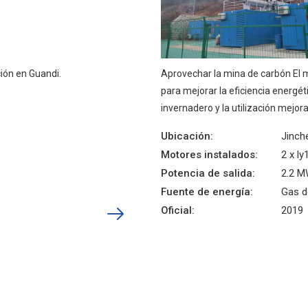
ción en Guandi.
Aprovechar la mina de carbón El 
para mejorar la eficiencia energét
invernadero y la utilización mejor
Ubicación:
Jinch
Motores instalados:
2 x ly
Potencia de salida:
2.2 
Fuente de energía:
Gas d
Oficial:
2019