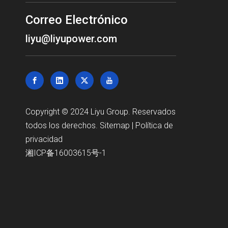
Correo Electrónico
liyu@liyupower.com
Copyright © 2024 Liyu Group. Reservados
todos los derechos.
Sitemap
|
Política de
privacidad
湘ICP备16003615号-1