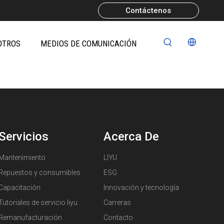
Contáctenos
OTROS
MEDIOS DE COMUNICACIÓN
Servicios
Acerca De
Mantenimiento
LIYU
Repuestos y consumibles
ESG
Capacitación
Innovación y tecnología
Tutoriales de servicio liyu
Carreras
Remanufacturación
Contacto