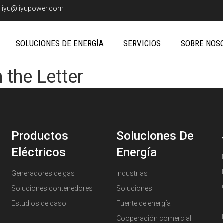
:
liyu@liyupower.com
SOLUCIONES DE ENERGÍA
SERVICIOS
SOBRE NOS
 the Letter
Productos
Soluciones De
Eléctricos
Energía
Generadores de gas
Industrias
Soluciones contenedores
Soluciones
Estudios de caso
Fuente de energía
Cooperación comercial