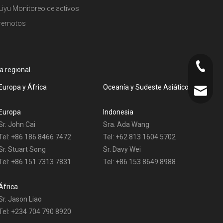
Liyu Monitoreo de activos
remotos
+86-073
 regional.
Europa y África
Oceanía y Sudeste Asiático
liyu@li
Europa
Indonesia
Sr. John Cai
Sra. Ada Wang
Tel: +86 186 8466 7472
Tel: +62 813 1604 5702
Sr. Stuart Song
Sr. Davy Wei
Tel: +86 151 7313 7831
Tel: +86 153 8649 8988
África
Sr. Jason Liao
Tel: +234 704 790 8920