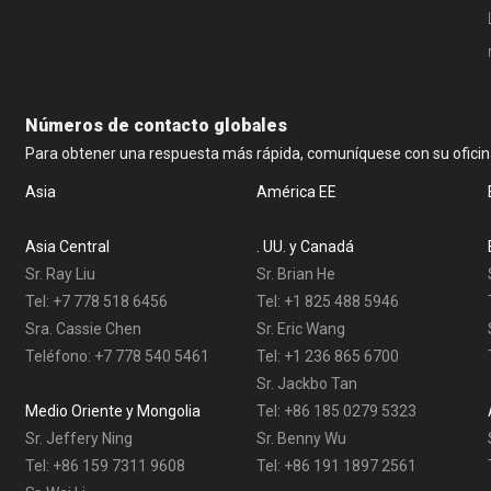
Números de contacto globales
Para obtener una respuesta más rápida, comuníquese con su oficina
Asia
América EE
Asia Central
. UU. y Canadá
Sr. Ray Liu
Sr. Brian He
Tel: +7 778 518 6456
Tel: +1 825 488 5946
Sra. Cassie Chen
Sr. Eric Wang
Teléfono: +7 778 540 5461
Tel: +1 236 865 6700
Sr. Jackbo Tan
Medio Oriente y Mongolia
Tel: +86 185 0279 5323
Sr. Jeffery Ning
Sr. Benny Wu
Tel: +86 159 7311 9608
Tel: +86 191 1897 2561