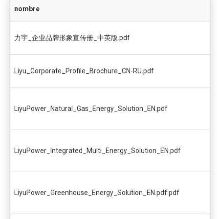
nombre
力宇_企业品牌形象宣传册_中英版.pdf
Liyu_Corporate_Profile_Brochure_CN-RU.pdf
LiyuPower_Natural_Gas_Energy_Solution_EN.pdf
LiyuPower_Integrated_Multi_Energy_Solution_EN.pdf
LiyuPower_Greenhouse_Energy_Solution_EN.pdf.pdf