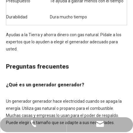
Presupuesto
Te ayuda a gastar menos con el tiempo
Durabilidad
Dura mucho tiempo
Ayudas a la Tierra y ahorra dinero con gas natural. Pídale a los
expertos que lo ayuden a elegir el generador adecuado para
usted.
Preguntas frecuentes
¿Qué es un generador generador?
Un generador generador hace electricidad cuando se apaga la
energía. Utiliza gas natural o propano para el combustible.
Muchas casas y empresas lo usan para el poder de respaldo.
Puede elegir un tamaño que se adapte a sus necesidades.
+86-0731-8873 0808
liyu@liyupower.com