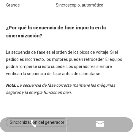
Grande
Sincroscopio, automático
¿Por qué la secuencia de fase importa en la
sincronización?
La secuencia de fase es el orden de los picos de voltaje. Si el
pedido es incorrecto, los motores pueden retroceder. El equipo
podría romperse si esto sucede. Los operadores siempre
verifican la secuencia de fase antes de conectarse.
Nota:
La secuencia de fase correcta mantiene las máquinas
seguras y la energía funcionan bien.
Sincronización del generador
+86-0731-8873 0808
liyu@liyupower.com