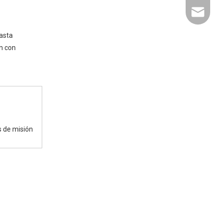
liyu@li
asta
n con
s de misión