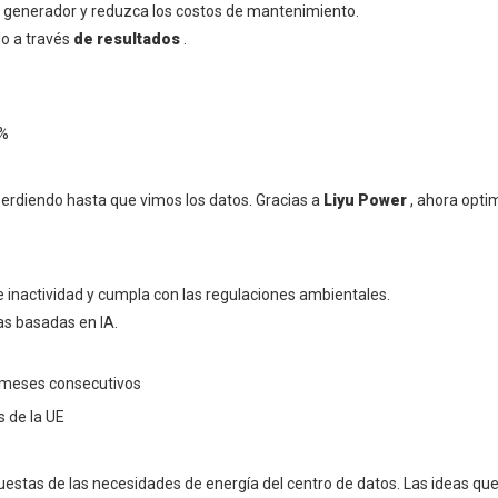
el generador y reduzca los costos de mantenimiento.
o a través
de resultados
.
3%
rdiendo hasta que vimos los datos. Gracias a
Liyu Power
, ahora opt
 inactividad y cumpla con las regulaciones ambientales.
as basadas en IA.
8 meses consecutivos
 de la UE
uestas de las necesidades de energía del centro de datos. Las ideas q