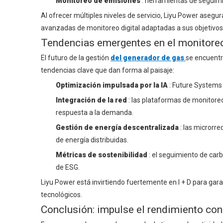
Monitoreo de emisiones
: herramientas de seguim
Al ofrecer múltiples niveles de servicio, Liyu Power aseg
avanzadas de monitoreo digital adaptadas a sus objetivos
Tendencias emergentes en el monitoreo
El futuro de la gestión
del generador de gas
se encuentra
tendencias clave que dan forma al paisaje:
Optimización impulsada por la IA
: Future Systems
Integración de la red
: las plataformas de monitoreo
respuesta a la demanda.
Gestión de energía descentralizada
: las microrr
de energía distribuidas.
Métricas de sostenibilidad
: el seguimiento de car
de ESG.
Liyu Power está invirtiendo fuertemente en I + D para ga
tecnológicos.
Conclusión: impulse el rendimiento con