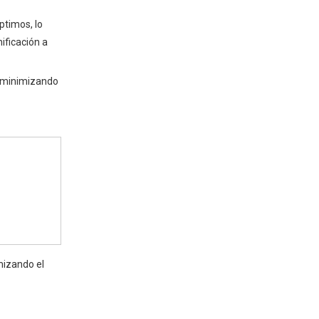
Opciones para
ptimos, lo
satisfacer sus
ificación a
necesidades
Opciones disponibles:
, minimizando
Opciones de
personalización adicionales:
Tendencias
emergentes en el
monitoreo del motor y
Conclusión: impulse el
la optimización del
rendimiento con
rendimiento
confianza
mizando el