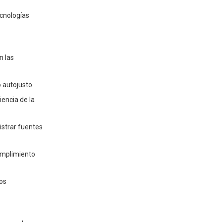
ecnologías
n las
 autojusto.
iencia de la
istrar fuentes
cumplimiento
os