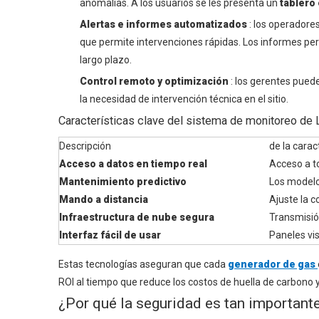
anomalías. A los usuarios se les presenta un
tablero
Alertas e informes automatizados
: los operadore
que permite intervenciones rápidas. Los informes peri
largo plazo.
Control remoto y optimización
: los gerentes pued
la necesidad de intervención técnica en el sitio.
Características clave del sistema de monitoreo de
Descripción
de la carac
Acceso a datos en tiempo real
Acceso a to
Mantenimiento predictivo
Los modelo
Mando a distancia
Ajuste la c
Infraestructura de nube segura
Transmisió
Interfaz fácil de usar
Paneles vis
Estas tecnologías aseguran que cada
generador de gas
ROI al tiempo que reduce los costos de huella de carbono y
¿Por qué la seguridad es tan importante