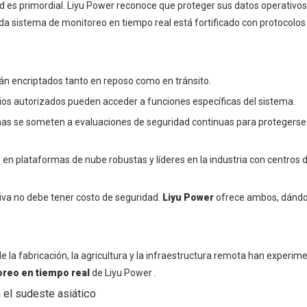
 es primordial. Liyu Power reconoce que proteger sus datos operativos 
ada sistema de monitoreo en tiempo real está fortificado con protocolo
tán encriptados tanto en reposo como en tránsito.
arios autorizados pueden acceder a funciones específicas del sistema.
emas se someten a evaluaciones de seguridad continuas para protegerse 
an en plataformas de nube robustas y líderes en la industria con centros 
iva no debe tener costo de seguridad.
Liyu Power
ofrece ambos, dánd
de la fabricación, la agricultura y la infraestructura remota han experi
oreo en tiempo real
de Liyu Power .
 el sudeste asiático