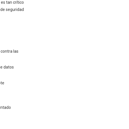
es tan crítico
s de seguridad
contra las
de datos
ote
mentado