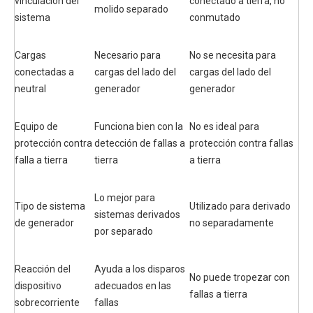
vinculación del
conectado a tierra, no
molido separado
sistema
conmutado
Cargas
Necesario para
No se necesita para
conectadas a
cargas del lado del
cargas del lado del
neutral
generador
generador
Equipo de
Funciona bien con la
No es ideal para
protección contra
detección de fallas a
protección contra fallas
falla a tierra
tierra
a tierra
Lo mejor para
Tipo de sistema
Utilizado para derivado
sistemas derivados
de generador
no separadamente
por separado
Reacción del
Ayuda a los disparos
No puede tropezar con
dispositivo
adecuados en las
fallas a tierra
sobrecorriente
fallas