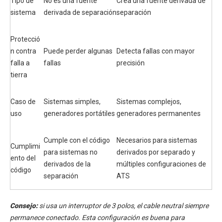
Tipo de
No es una fuente
Crea una fuente derivada de
sistema
derivada de separación
separación
Protecció
n contra
Puede perder algunas
Detecta fallas con mayor
falla a
fallas
precisión
tierra
Caso de
Sistemas simples,
Sistemas complejos,
uso
generadores portátiles
generadores permanentes
Cumple con el código
Necesarios para sistemas
Cumplimi
para sistemas no
derivados por separado y
ento del
derivados de la
múltiples configuraciones de
código
separación
ATS
Consejo:
si usa un interruptor de 3 polos, el cable neutral siempre
permanece conectado. Esta configuración es buena para