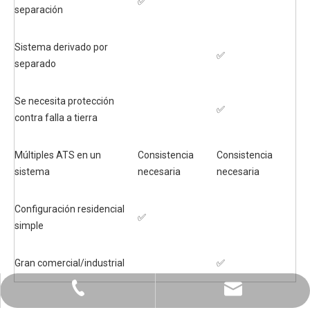
✅
separación
Sistema derivado por
✅
separado
Se necesita protección
✅
contra falla a tierra
Múltiples ATS en un
Consistencia
Consistencia
sistema
necesaria
necesaria
Configuración residencial
✅
simple
Gran comercial/industrial
✅
+86-0731-8873 0808
liyu@liyupower.com