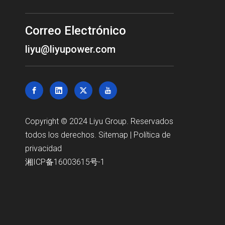
Correo Electrónico
liyu@liyupower.com
Copyright © 2024 Liyu Group. Reservados
todos los derechos.
Sitemap
|
Política de
privacidad
湘ICP备16003615号-1