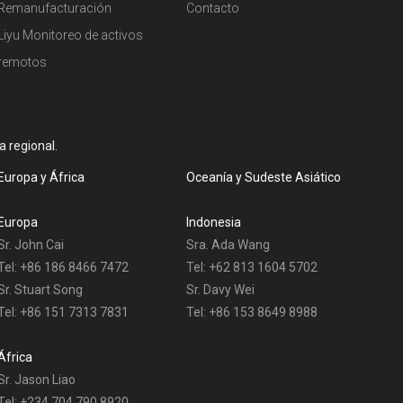
Remanufacturación
Contacto
Liyu Monitoreo de activos
remotos
 regional.
Europa y África
Oceanía y Sudeste Asiático
Europa
Indonesia
Sr. John Cai
Sra. Ada Wang
Tel: +86 186 8466 7472
Tel: +62 813 1604 5702
Sr. Stuart Song
Sr. Davy Wei
Tel: +86 151 7313 7831
Tel: +86 153 8649 8988
África
Sr. Jason Liao
Tel: +234 704 790 8920