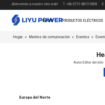
¡Bienvenido a nuestro sitio web! T: +86-0731-8873 0808 E
INICIO
PRODUCTOS ELÉCTRICOS
Hogar
»
Medios de comunicación
»
Eventos
»
Event
He
Autor:Editor del sit
Europa del Norte