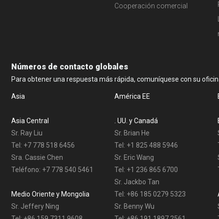
Cooperación comercial
Números de contacto globales
Para obtener una respuesta más rápida, comuníquese con su oficina
Asia
América EE
Asia Central
. UU. y Canadá
Sr. Ray Liu
Sr. Brian He
Tel: +7 778 518 6456
Tel: +1 825 488 5946
Sra. Cassie Chen
Sr. Eric Wang
Teléfono: +7 778 540 5461
Tel: +1 236 865 6700
Sr. Jackbo Tan
Medio Oriente y Mongolia
Tel: +86 185 0279 5323
Sr. Jeffery Ning
Sr. Benny Wu
Tel: +86 159 7311 9608
Tel: +86 191 1897 2561