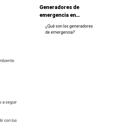
Generadores de
emergencia en
edificios comerciales
¿Qué son los generadores
de emergencia?
¿Por qué son esenciales?
Requisitos regulatorios
mbiente.
Tipos de generadores
de respaldo
Emergencia, espera y
portátil
Opciones de combustible:
 a seguir
gas natural, diesel, propano
Aplicaciones en edificios
ir con los
Sistemas críticos en