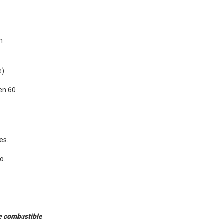
n
).
en 60
es.
o.
de combustible