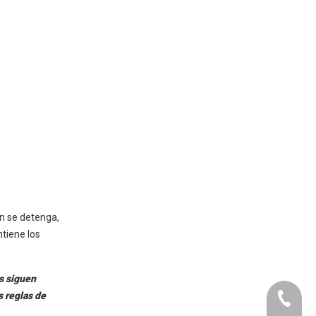
n se detenga,
ntiene los
s siguen
s reglas de
+86-073