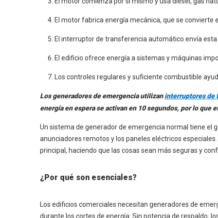
El motor comienza por sí mismo y usa diesel, gas nat
El motor fabrica energía mecánica, que se convierte en 
El interruptor de transferencia automático envía esta e
El edificio ofrece energía a sistemas y máquinas imp
Los controles regulares y suficiente combustible ayud
Los generadores de emergencia utilizan
interruptores de
energía en espera se activan en 10 segundos, por lo que 
Un sistema de generador de emergencia normal tiene el gene
anunciadores remotos y los paneles eléctricos especiales.
principal, haciendo que las cosas sean más seguras y conf
¿Por qué son esenciales?
Los edificios comerciales necesitan generadores de emer
durante los cortes de energía. Sin potencia de respaldo, l