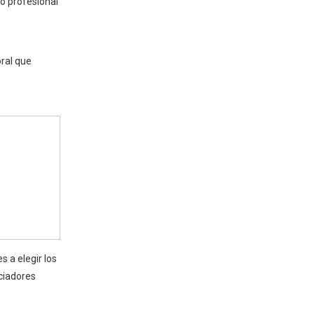
o profesional
ral que
 a elegir los
ciadores