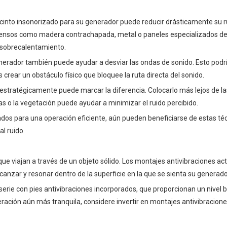
cinto insonorizado para su generador puede reducir drásticamente su r
densos como madera contrachapada, metal o paneles especializados d
l sobrecalentamiento.
nerador también puede ayudar a desviar las ondas de sonido. Esto podría
 crear un obstáculo físico que bloquee la ruta directa del sonido.
stratégicamente puede marcar la diferencia. Colocarlo más lejos de la
as o la vegetación puede ayudar a minimizar el ruido percibido.
dos para una operación eficiente, aún pueden beneficiarse de estas té
l ruido.
ue viajan a través de un objeto sólido. Los montajes antivibraciones a
nzar y resonar dentro de la superficie en la que se sienta su generado
rie con pies antivibraciones incorporados, que proporcionan un nivel 
ración aún más tranquila, considere invertir en montajes antivibracione