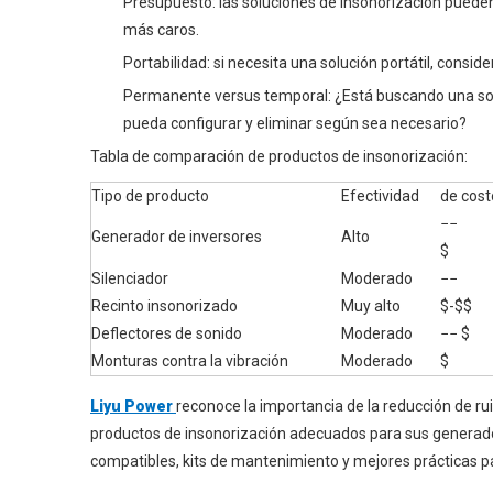
Presupuesto: las soluciones de insonorización pueden
más caros.
Portabilidad: si necesita una solución portátil, consid
Permanente versus temporal: ¿Está buscando una sol
pueda configurar y eliminar según sea necesario?
Tabla de comparación de productos de insonorización:
Tipo de producto
Efectividad
de cost
−−
Generador de inversores
Alto
$
Silenciador
Moderado
−−
Recinto insonorizado
Muy alto
$-$$
Deflectores de sonido
Moderado
−− $
Monturas contra la vibración
Moderado
$
Liyu Power
reconoce la importancia de la reducción de rui
productos de insonorización adecuados para sus generador
compatibles, kits de mantenimiento y mejores prácticas pa