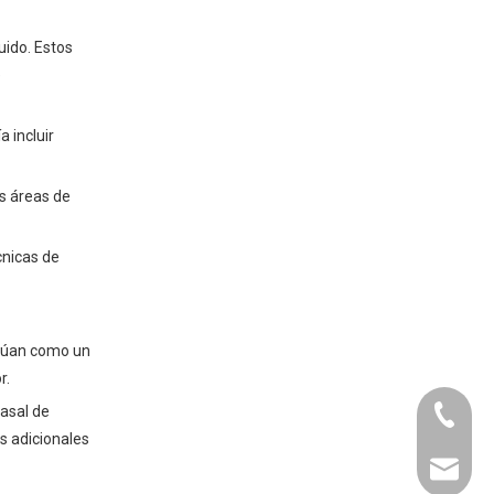
uido. Estos
e
 incluir
s áreas de
cnicas de
ctúan como un
r.
basal de
+86-073
s adicionales
liyu@li