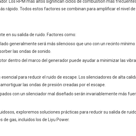
ador. Los RPM más altos significan ciclos de combustión más frecuentes
 rápido. Todos estos factores se combinan para amplificar el nivel de
te en su salida de ruido. Factores como:
islado generalmente será más silencioso que uno con un recinto mínimo o
sorber las ondas de sonido.
otor dentro del marco del generador puede ayudar a minimizar las vibra
s esencial para reducir el ruido de escape. Los silenciadores de alta cali
 amortiguar las ondas de presión creadas por el escape.
ipados con un silenciador mal diseñado serán invariablemente más fuer
dosos, exploremos soluciones prácticas para reducir su salida de ruido
 de gas, incluidos los de Liyu Power.