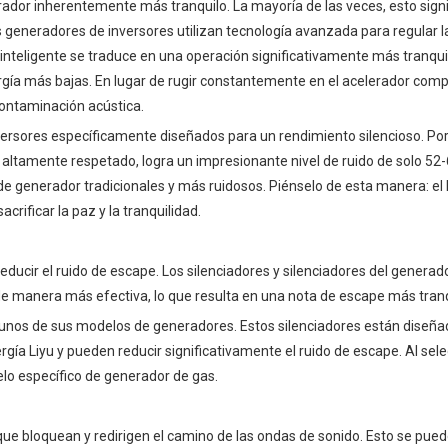
ador inherentemente más tranquilo. La mayoría de las veces, esto signi
 generadores de inversores utilizan tecnología avanzada para regular l
 inteligente se traduce en una operación significativamente más tranqui
ía más bajas. En lugar de rugir constantemente en el acelerador compl
contaminación acústica.
ersores específicamente diseñados para un rendimiento silencioso. Por
altamente respetado, logra un impresionante nivel de ruido de solo 52-6
 generador tradicionales y más ruidosos. Piénselo de esta manera: el 
acrificar la paz y la tranquilidad.
educir el ruido de escape. Los silenciadores y silenciadores del generad
de manera más efectiva, lo que resulta en una nota de escape más tranq
gunos de sus modelos de generadores. Estos silenciadores están diseñ
ía Liyu y pueden reducir significativamente el ruido de escape. Al sel
lo específico de generador de gas.
 que bloquean y redirigen el camino de las ondas de sonido. Esto se pued