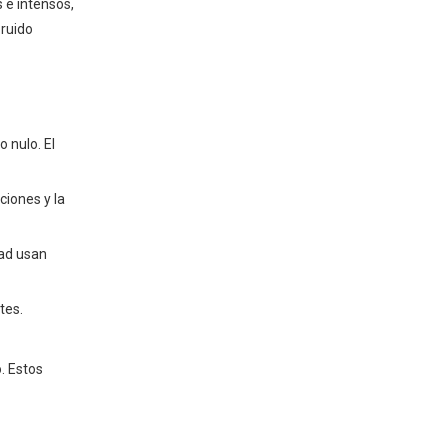
 e intensos,
2. Use un silenciador o
 ruido
silenciador generador
3. Implementar técnicas de
deflexión de sonido
4. Utilizar monturas
 nulo. El
antivibraciones
5. Realizar mantenimiento
ciones y la
regular
Encuentre los
dad usan
productos adecuados
para insonorizar para
tes.
su situación de
generador única
. Estos