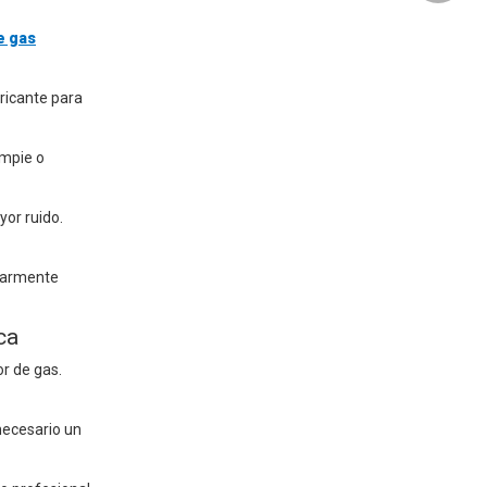
e gas
bricante para
impie o
yor ruido.
ularmente
ca
r de gas.
 necesario un