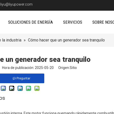
:
liyu@liyupower.com
SOLUCIONES DE ENERGÍA
SERVICIOS
SOBRE NOS
 la industria
»
Cómo hacer que un generador sea tranquilo
 un generador sea tranquilo
io Hora de publicación: 2025-05-20 Origen:
Sitio
Preguntar
sos
ustión interna. Este motor funciona quemando rápidamente combustib