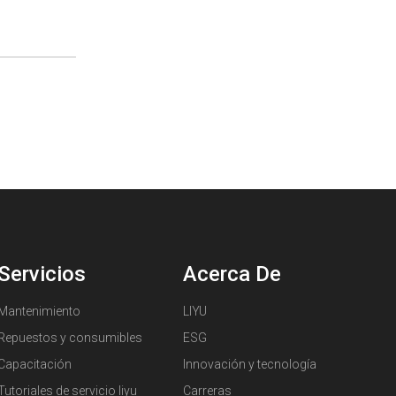
Servicios
Acerca De
Mantenimiento
LIYU
Repuestos y consumibles
ESG
Capacitación
Innovación y tecnología
Tutoriales de servicio liyu
Carreras