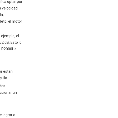
fica optar por
a velocidad
la,
eto, el motor
 ejemplo, el
2 dB. Esto lo
LP2000i le
or están
uila.
ados
eccionar un
e lograr a