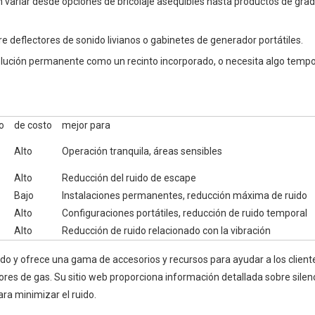
 variar desde opciones de bricolaje asequibles hasta productos de grad
ere deflectores de sonido livianos o gabinetes de generador portátiles.
ución permanente como un recinto incorporado, o necesita algo tempo
o
de costo
mejor para
Alto
Operación tranquila, áreas sensibles
Alto
Reducción del ruido de escape
Bajo
Instalaciones permanentes, reducción máxima de ruido
Alto
Configuraciones portátiles, reducción de ruido temporal
Alto
Reducción de ruido relacionado con la vibración
do y ofrece una gama de accesorios y recursos para ayudar a los clientes
es de gas. Su sitio web proporciona información detallada sobre silen
ra minimizar el ruido.