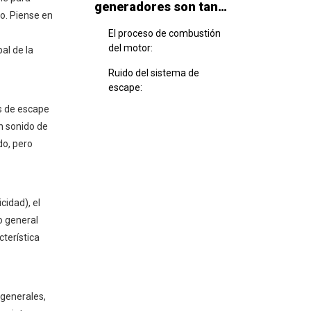
generadores son tan
vo. Piense en
ruidosos
El proceso de combustión
del motor:
al de la
Ruido del sistema de
escape:
es de escape
Contribuciones de
un sonido de
componentes mecánicos:
do, pero
El papel de la velocidad del
motor (RPM):
Diseño del generador y
cidad), el
mitigación de ruido:
o general
5 formas de calmar un
cterística
generador
1. Elija un modelo de
generador más tranquilo
 generales,