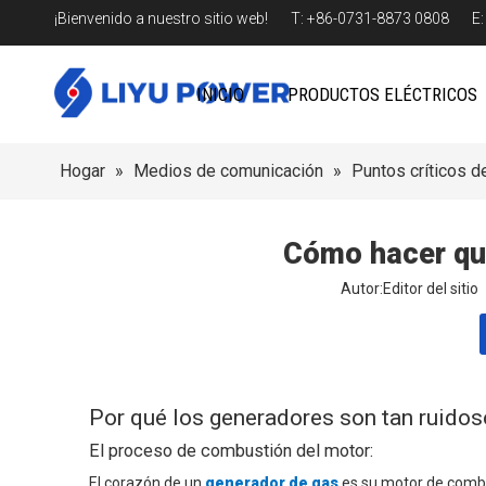
¡Bienvenido a nuestro sitio web! T: +86-0731-8873 0808 E
INICIO
PRODUCTOS ELÉCTRICOS
Hogar
»
Medios de comunicación
»
Puntos críticos de
Cómo hacer que
Autor:Editor del sit
Por qué los generadores son tan ruido
El proceso de combustión del motor:
El corazón de un
generador de gas
es su motor de comb