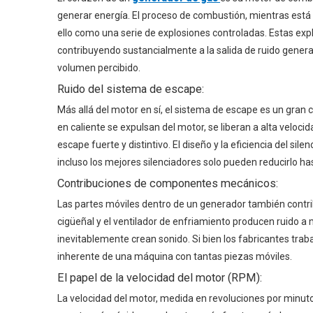
generar energía. El proceso de combustión, mientras está c
ello como una serie de explosiones controladas. Estas exp
contribuyendo sustancialmente a la salida de ruido general
volumen percibido.
Ruido del sistema de escape:
Más allá del motor en sí, el sistema de escape es un gran
en caliente se expulsan del motor, se liberan a alta veloc
escape fuerte y distintivo. El diseño y la eficiencia del sil
incluso los mejores silenciadores solo pueden reducirlo has
Contribuciones de componentes mecánicos:
Las partes móviles dentro de un generador también contrib
cigüeñal y el ventilador de enfriamiento producen ruido a 
inevitablemente crean sonido. Si bien los fabricantes traba
inherente de una máquina con tantas piezas móviles.
El papel de la velocidad del motor (RPM):
La velocidad del motor, medida en revoluciones por minuto