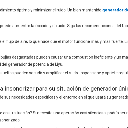
ndimiento óptimo y minimizar el ruido. Un bien mantenido
generador d
o puede aumentar la fricción y el ruido. Siga las recomendaciones del fa
inge el flujo de aire, lo que hace que el motor funcione más y más fuerte. L
 las bujías desgastadas pueden causar una combustión ineficiente y un ma
 del generador de potencia de Liyu.
sueltos pueden sacudir y amplificar el ruido. Inspeccione y apriete reg
 insonorizar para su situación de generador úni
de sus necesidades específicas y el entorno en el que usará su generado
le en su situación? Si necesita una operación casi silenciosa, podría ser
sonorizado.