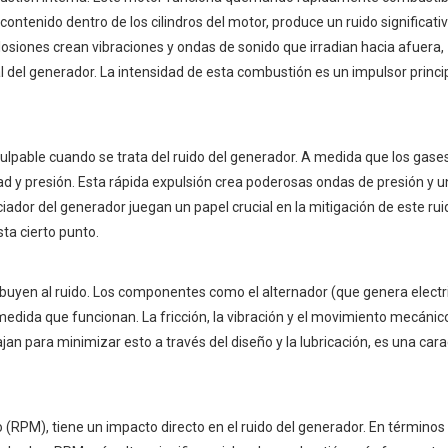
ontenido dentro de los cilindros del motor, produce un ruido significati
losiones crean vibraciones y ondas de sonido que irradian hacia afuera,
 del generador. La intensidad de esta combustión es un impulsor princip
 culpable cuando se trata del ruido del generador. A medida que los gas
idad y presión. Esta rápida expulsión crea poderosas ondas de presión y 
enciador del generador juegan un papel crucial en la mitigación de este rui
ta cierto punto.
uyen al ruido. Los componentes como el alternador (que genera electri
medida que funcionan. La fricción, la vibración y el movimiento mecánic
jan para minimizar esto a través del diseño y la lubricación, es una cara
 (RPM), tiene un impacto directo en el ruido del generador. En términos