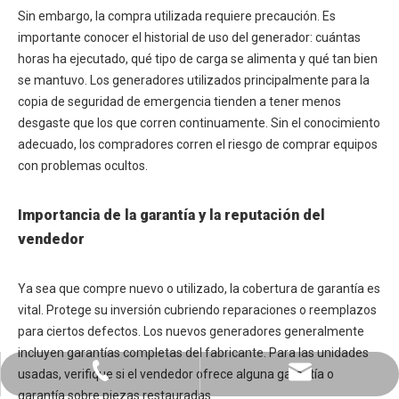
Sin embargo, la compra utilizada requiere precaución. Es
importante conocer el historial de uso del generador: cuántas
horas ha ejecutado, qué tipo de carga se alimenta y qué tan bien
se mantuvo. Los generadores utilizados principalmente para la
copia de seguridad de emergencia tienden a tener menos
desgaste que los que corren continuamente. Sin el conocimiento
adecuado, los compradores corren el riesgo de comprar equipos
con problemas ocultos.
Importancia de la garantía y la reputación del
vendedor
Ya sea que compre nuevo o utilizado, la cobertura de garantía es
vital. Protege su inversión cubriendo reparaciones o reemplazos
para ciertos defectos. Los nuevos generadores generalmente
incluyen garantías completas del fabricante. Para las unidades
+86-0731-8873 0808
liyu@liyupower.com
usadas, verifique si el vendedor ofrece alguna garantía o
garantía sobre piezas restauradas.