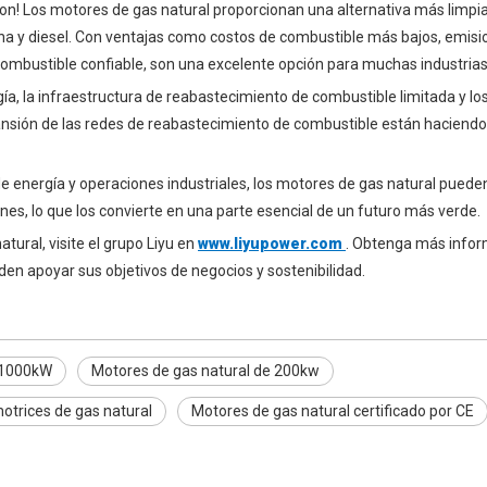
son! Los motores de gas natural proporcionan una alternativa más limpi
lina y diesel. Con ventajas como costos de combustible más bajos, emis
ombustible confiable, son una excelente opción para muchas industrias
ía, la infraestructura de reabastecimiento de combustible limitada y lo
xpansión de las redes de reabastecimiento de combustible están haciendo
de energía y operaciones industriales, los motores de gas natural puede
iones, lo que los convierte en una parte esencial de un futuro más verde.
ural, visite el grupo Liyu en
www.liyupower.com
. Obtenga más infor
en apoyar sus objetivos de negocios y sostenibilidad.
e 1000kW
Motores de gas natural de 200kw
trices de gas natural
Motores de gas natural certificado por CE