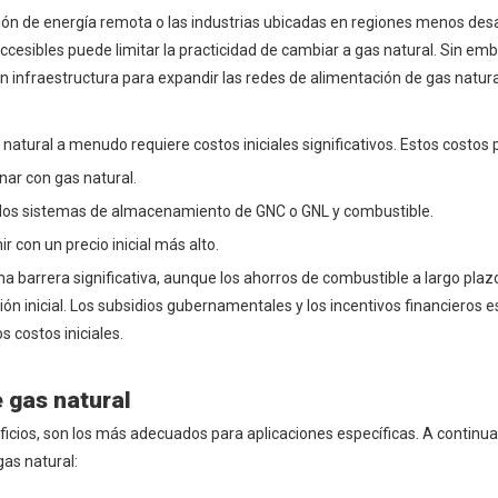
ción de energía remota o las industrias ubicadas en regiones menos desa
cesibles puede limitar la practicidad de cambiar a gas natural. Sin emb
n infraestructura para expandir las redes de alimentación de gas natura
atural a menudo requiere costos iniciales significativos. Estos costos p
nar con gas natural.
 los sistemas de almacenamiento de GNC o GNL y combustible.
con un precio inicial más alto.
 barrera significativa, aunque los ahorros de combustible a largo plazo
 inicial. Los subsidios gubernamentales y los incentivos financieros e
 costos iniciales.
 gas natural
icios, son los más adecuados para aplicaciones específicas. A continua
as natural: