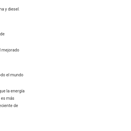
a y diesel.
 de
d mejorado
todo el mundo
que la energía
, es más
eciente de