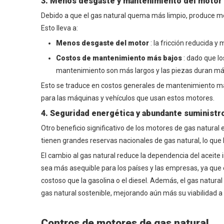
3. Menos desgaste y mantenimiento del motor
Debido a que el gas natural quema más limpio, produce me
Esto lleva a:
Menos desgaste del motor
: la fricción reducida 
Costos de mantenimiento más bajos
: dado que l
mantenimiento son más largos y las piezas duran más
Esto se traduce en costos generales de mantenimiento m
para las máquinas y vehículos que usan estos motores.
4. Seguridad energética y abundante suministr
Otro beneficio significativo de los motores de gas natura
tienen grandes reservas nacionales de gas natural, lo que 
El cambio al gas natural reduce la dependencia del aceit
sea más asequible para los países y las empresas, ya que 
costoso que la gasolina o el diesel. Además, el gas natura
gas natural sostenible, mejorando aún más su viabilidad a 
Contros de motores de gas natural