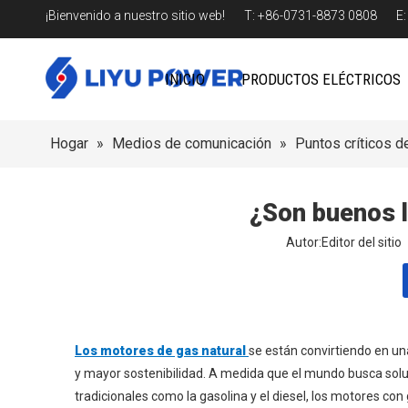
¡Bienvenido a nuestro sitio web! T: +86-0731-8873 0808 E
INICIO
PRODUCTOS ELÉCTRICOS
Hogar
»
Medios de comunicación
»
Puntos críticos de
¿Son buenos l
Autor:Editor del sit
Los motores de gas natural
se están convirtiendo en un
y mayor sostenibilidad. A medida que el mundo busca solu
tradicionales como la gasolina y el diesel, los motores con