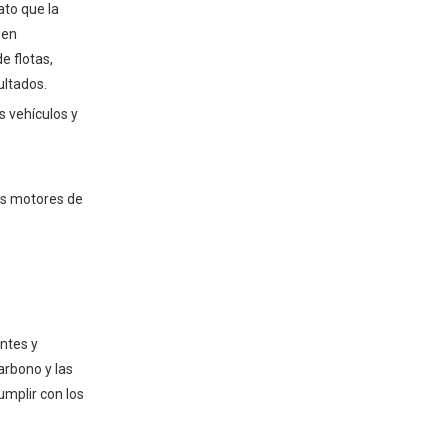
2. Infraestructura de
ato que la
reabastecimiento de
 en
combustible limitado
e flotas,
3. Costos iniciales de
inversión y conversión
ultados.
s vehículos y
Casos de uso ideales
para motores de gas
natural
1. Vehículos de flota
os motores de
2. Generación de energía
3. Aplicaciones industriales
Conclusión: ¿son
buenos los motores de
ntes y
gas natural?
arbono y las
umplir con los