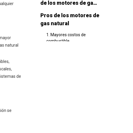
de los motores de gas
ualquier
natural
Pros de los motores de
gas natural
1. Mayores costos de
 mayor
combustible
as natural
2. Emisiones reducidas
bles,
3. Menos desgaste y
mantenimiento del motor
scales,
 sistemas de
4. Seguridad energética y
abundante suministro
Contros de motores de
gas natural
ción se
1. Menor densidad de
energía