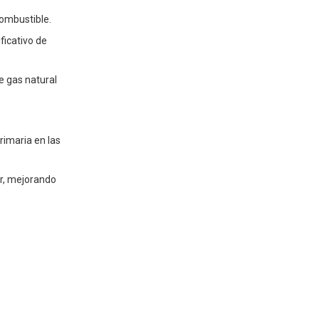
combustible.
ficativo de
e gas natural
rimaria en las
or, mejorando
.