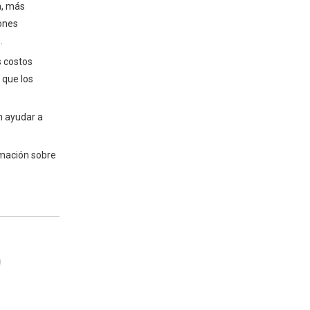
a, más
iones
.
s costos
 que los
n ayudar a
mación sobre