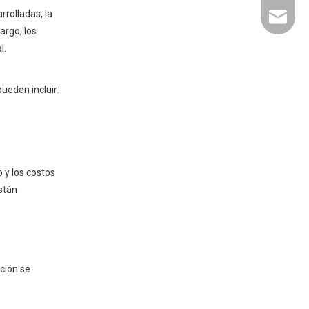
rrolladas, la
liyu@li
argo, los
l.
ueden incluir:
 y los costos
stán
ción se