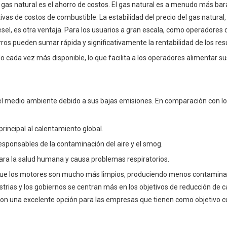
gas natural es el ahorro de costos. El gas natural es a menudo más bar
ativas de costos de combustible. La estabilidad del precio del gas natural,
iesel, es otra ventaja. Para los usuarios a gran escala, como operadores d
orros pueden sumar rápida y significativamente la rentabilidad de los res
o cada vez más disponible, lo que facilita a los operadores alimentar su
el medio ambiente debido a sus bajas emisiones. En comparación con l
rincipal al calentamiento global.
esponsables de la contaminación del aire y el smog.
para la salud humana y causa problemas respiratorios.
ca que los motores son mucho más limpios, produciendo menos contamina
trias y los gobiernos se centran más en los objetivos de reducción de c
l son una excelente opción para las empresas que tienen como objetivo c