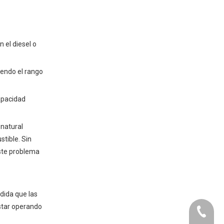
 el diesel o
endo el rango
apacidad
 natural
tible. Sin
este problema
dida que las
estar operando
+86-073