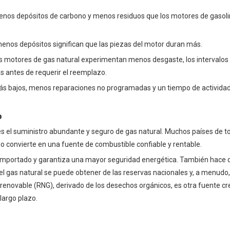
nos depósitos de carbono y menos residuos que los motores de gasolin
y menos depósitos significan que las piezas del motor duran más.
os motores de gas natural experimentan menos desgaste, los intervalos
 antes de requerir el reemplazo.
ás bajos, menos reparaciones no programadas y un tiempo de activida
o
l es el suministro abundante y seguro de gas natural. Muchos países de 
lo convierte en una fuente de combustible confiable y rentable.
e importado y garantiza una mayor seguridad energética. También hace 
el gas natural se puede obtener de las reservas nacionales y, a menudo
l renovable (RNG), derivado de los desechos orgánicos, es otra fuente cr
largo plazo.