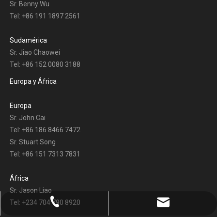
Sr. Benny Wu
Tel: +86 191 1897 2561
Sudamérica
Sr. Jiao Chaowei
Tel: +86 152 0080 3188
Europa y África
Europa
Sr. John Cai
Tel: +86 186 8466 7472
Sr. Stuart Song
Tel: +86 151 7313 7831
África
Sr. Jason Liao
Tel: +234 704 790 8920
+86-0731-8873 0808
liyu@liyupower.com