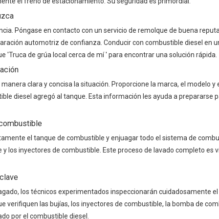
mente el freno de estacionamiento. Su seguridad es primordial.
uzca
tancia. Póngase en contacto con un servicio de remolque de buena reput
eparación automotriz de confianza. Conducir con combustible diesel en 
e 'Truca de grúa local cerca de mí ' para encontrar una solución rápida.
ración
 manera clara y concisa la situación. Proporcione la marca, el modelo y 
ble diesel agregó al tanque. Esta información les ayuda a prepararse p
 combustible
etamente el tanque de combustible y enjuagar todo el sistema de combus
 y los inyectores de combustible. Este proceso de lavado completo es vi
clave
agado, los técnicos experimentados inspeccionarán cuidadosamente el
verifiquen las bujías, los inyectores de combustible, la bomba de com
do por el combustible diesel.