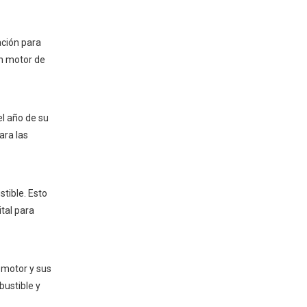
ación para
un motor de
el año de su
ara las
tible. Esto
tal para
 motor y sus
bustible y