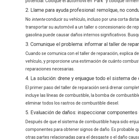
potencial. Coloque el automóvil en 'Park ' y coloque firme
2. Llame para ayuda profesional: remolque, no cond
No
intente
conducir su vehículo, incluso por una corta dis
transportar su automóvil a un taller o concesionario de r
gasolina puede causar daños internos significativos. Busqu
3. Comunique el problema: informar al taller de repa
Cuando se comunica con el taller de reparación, explica de
vehículo, y proporcione una estimación de cuánto combusti
reparaciones necesarias.
4. La solución: drene y enjuague todo el sistema de
El primer paso del taller de reparación será drenar compl
incluye las líneas de combustible, la bomba de combustible
eliminar todos los rastros de combustible diesel.
5. Evaluación de daños: inspeccionar componentes 
Después de que el sistema de combustible haya sido enju
componentes para obtener signos de daño. Es probable que 
otras partes relacionadas para el desgaste o el daño causa