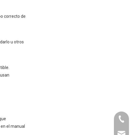
po correcto de
darlo u otros
tible.
 usan
 que
+86-073
a en el manual
liyu@li