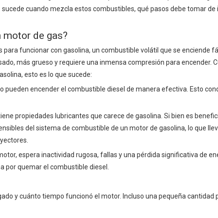
ue sucede cuando mezcla estos combustibles, qué pasos debe tomar de 
n motor de gas?
para funcionar con gasolina, un combustible volátil que se enciende f
 pesado, más grueso y requiere una inmensa compresión para encender. 
solina, esto es lo que sucede:
 no pueden encender el combustible diesel de manera efectiva. Esto con
iene propiedades lubricantes que carece de gasolina. Si bien es benefic
sibles del sistema de combustible de un motor de gasolina, lo que llev
yectores.
tor, espera inactividad rugosa, fallas y una pérdida significativa de ene
 por quemar el combustible diesel.
egado y cuánto tiempo funcionó el motor. Incluso una pequeña cantidad