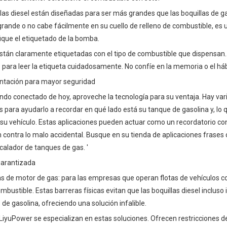
llas diesel están diseñadas para ser más grandes que las boquillas de g
 grande o no cabe fácilmente en su cuello de relleno de combustible, es
ique el etiquetado de la bomba.
stán claramente etiquetadas con el tipo de combustible que dispensan. 
ara leer la etiqueta cuidadosamente. No confíe en la memoria o el háb
entación para mayor seguridad
ndo conectado de hoy, aproveche la tecnología para su ventaja. Hay var
es para ayudarlo a recordar en qué lado está su tanque de gasolina y, lo
 su vehículo. Estas aplicaciones pueden actuar como un recordatorio co
 contra lo malo accidental. Busque en su tienda de aplicaciones frase
ocalador de tanques de gas. '
 garantizada
as de motor de gas: para las empresas que operan flotas de vehículos co
bustible. Estas barreras físicas evitan que las boquillas diesel incluso 
 de gasolina, ofreciendo una solución infalible.
iyuPower se especializan en estas soluciones. Ofrecen restricciones d