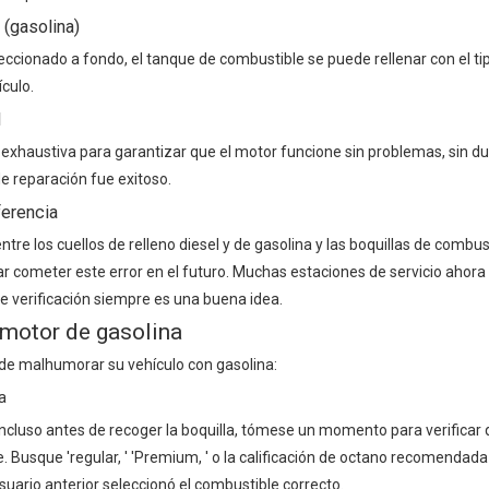
 (gasolina)
ccionado a fondo, el tanque de combustible se puede rellenar con el ti
ículo.
d
 exhaustiva para garantizar que el motor funcione sin problemas, sin du
e reparación fue exitoso.
ferencia
tre los cuellos de relleno diesel y de gasolina y las boquillas de combus
r cometer este error en el futuro. Muchas estaciones de servicio ahora
le verificación siempre es una buena idea.
n motor de gasolina
de malhumorar su vehículo con gasolina:
a
: incluso antes de recoger la boquilla, tómese un momento para verificar
e. Busque 'regular, ' 'Premium, ' o la calificación de octano recomendad
suario anterior seleccionó el combustible correcto.