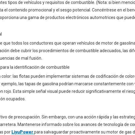
es tipos de vehículos y requisitos de combustible. (Nota: si bien menci
 el contenido promocional y el sesgo potencial. Concéntrese en el bene
proporciona una gama de productos electrónicos automotrices que puede
l
de que todos los conductores que operan vehículos de motor de gasolin
tación debe cubrir los procedimientos de combustible adecuados, las dif
ecuencias de mal fusión.
 para la identificación de combustible
n color: las flotas pueden implementar sistemas de codificación de colo
r ejemplo, las tapas de gasolina podrían marcarse constantemente con 
 rojo. Esta simple señal visual puede reducir significativamente el ries
ión ocupados.
ivo de preocupación. Sin embargo, con una acción rápida y las estrate
a carretera. Mantenerse informado sobre los avances de tecnología de c
as por
LiyuPower
para salvaguardar proactivamente su motor de gas d