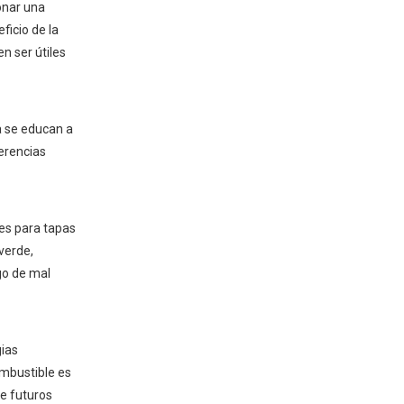
onar una
ficio de la
n ser útiles
a se educan a
erencias
res para tapas
verde,
go de mal
gias
ombustible es
e futuros