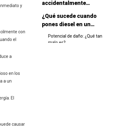
accidentalmente
inmediato y
coloca diesel en un
¿Qué sucede cuando
motor de gas?
pones diesel en un
ácilmente con
motor de gas?
Potencial de daño: ¿Qué tan
Cuando el
malo es?
Qué hacer si pones
duce a
diesel en un tanque de
gasolina
ioso en los
Lo primero: no arrances el
a a un
motor!
1. Priorice la seguridad:
rgía. El
asegure su vehículo
2. Llame para ayuda
profesional: remolque, no
conduzca
 puede causar
3. Comunique el problema:
informar al taller de