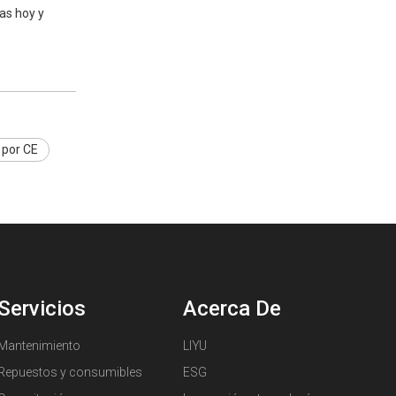
as hoy y
 por CE
Servicios
Acerca De
Mantenimiento
LIYU
Repuestos y consumibles
ESG