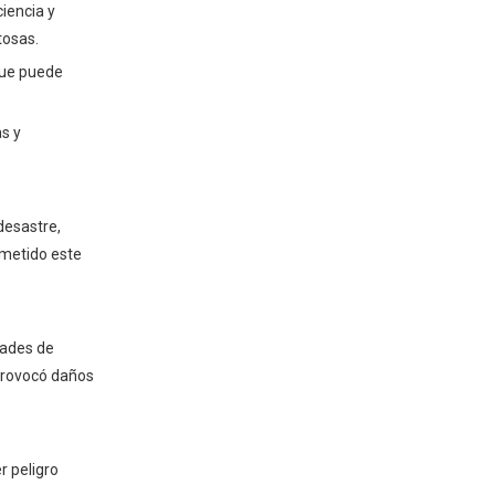
reparación
ciencia y
4. La solución: drene y
tosas.
enjuague todo el sistema de
que puede
combustible
5. Evaluación de daños:
inspeccionar componentes
as y
clave
6. Restauración: rellena con
el combustible correcto
(gasolina)
7. Verificación: prueba de
desastre,
manejo para la tranquilidad
ometido este
8. La prevención es clave:
aprenda a identificar la
diferencia
Consejos para evitar
idades de
llevar diesel en un
 provocó daños
motor de gasolina
r peligro