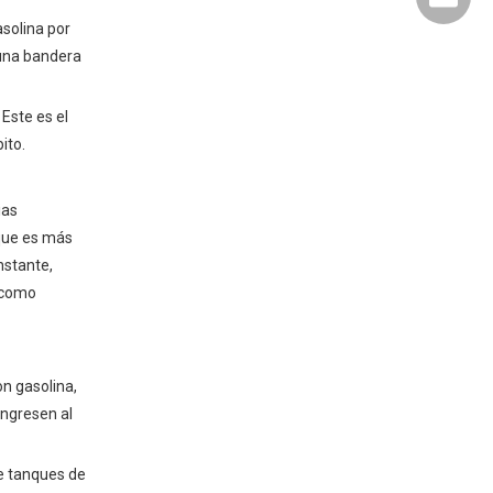
asolina por
 una bandera
Este es el
ito.
ias
 que es más
nstante,
s como
n gasolina,
ingresen al
e tanques de