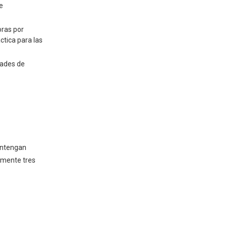
e
Priorización de carga
Medidas de seguridad
oras por
ctica para las
Estudios de casos e
ideas expertas
dades de
Estudio de caso: respuesta
de interrupción prolongada
Opinión de expertos: el
mantenimiento es clave
Tendencias futuras en
antengan
tecnología de
amente tres
generadores
Avances en la eficiencia del
combustible
Integración con fuentes de
energía renovables