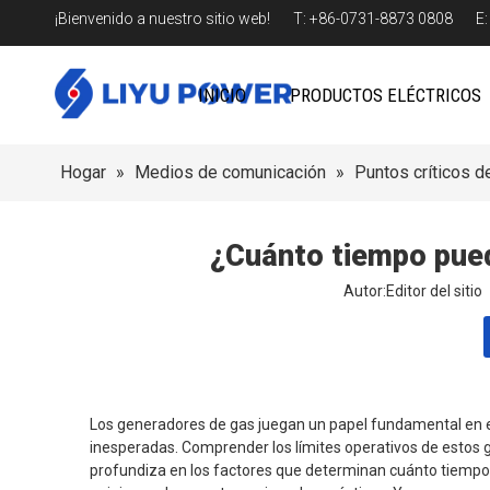
¡Bienvenido a nuestro sitio web! T: +86-0731-8873 0808 E
INICIO
PRODUCTOS ELÉCTRICOS
Hogar
»
Medios de comunicación
»
Puntos críticos de
¿Cuánto tiempo pued
Autor:Editor del sit
Los generadores de gas juegan un papel fundamental en e
inesperadas. Comprender los límites operativos de estos ge
profundiza en los factores que determinan cuánto tiempo 