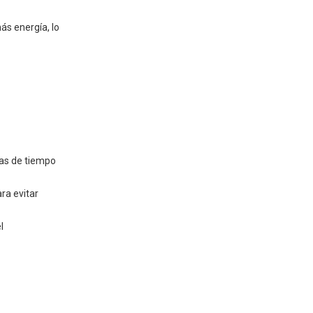
Conclusión
s energía, lo
ras de tiempo
ra evitar
l