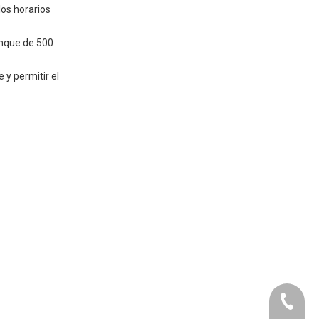
los horarios
anque de 500
 y permitir el
+86-073