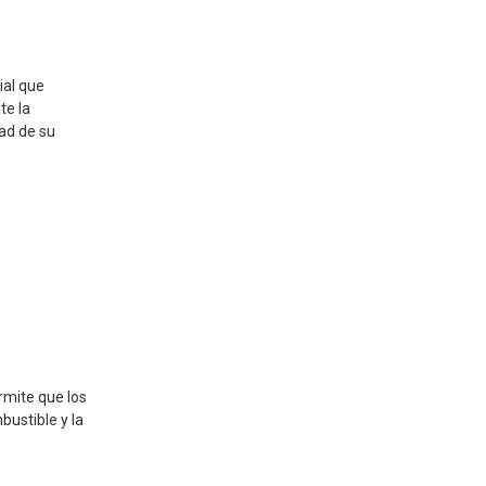
ial que
te la
ad de su
rmite que los
ustible y la