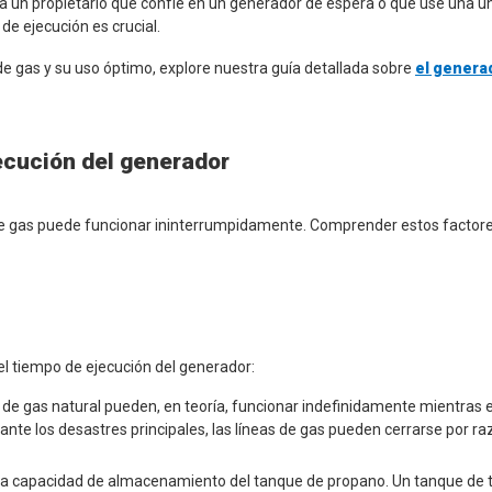
a un propietario que confíe en un generador de espera o que use una un
de ejecución es crucial.
e gas y su uso óptimo, explore nuestra guía detallada sobre
el genera
ecución del generador
de gas puede funcionar ininterrumpidamente. Comprender estos factor
 el tiempo de ejecución del generador:
de gas natural pueden, en teoría, funcionar indefinidamente mientras e
te los desastres principales, las líneas de gas pueden cerrarse por r
la capacidad de almacenamiento del tanque de propano. Un tanque de