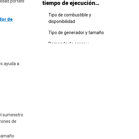
idad portátil
tiempo de ejecución
del generador
Tipo de combustible y
dor de
disponibilidad
Tipo de generador y tamaño
Demanda de carga y
energía
Prácticas de mantenimiento
es ayuda a
Expectativas de tiempo
de ejecución
Las mejores prácticas
para el uso del
generador extendido
l suministro
Verificaciones de
azones de
mantenimiento regulares
Gestión de combustible
 tamaño