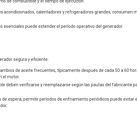
mo de combustible y el tiempo de ejecución:
 acondicionados, calentadores y refrigeradores grandes, consumen má
os esenciales puede extender el período operativo del generador.
erador segura y eficiente:
 cambios de aceite frecuentes, típicamente después de cada 50 a 60 ho
 el motor.
tible deben verificarse y reemplazarse según las pautas del fabricante pa
 de espera, permitir períodos de enfriamiento periódicos puede evitar e
dor.