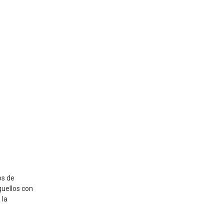
os de
quellos con
 la