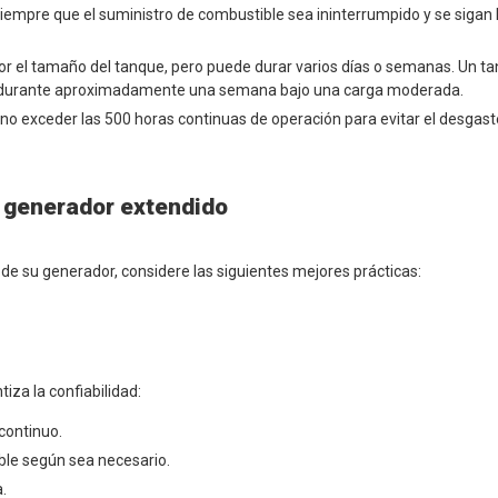
empre que el suministro de combustible sea ininterrumpido y se sigan 
por el tamaño del tanque, pero puede durar varios días o semanas. Un t
 durante aproximadamente una semana bajo una carga moderada.
o exceder las 500 horas continuas de operación para evitar el desgaste
l generador extendido
e su generador, considere las siguientes mejores prácticas:
za la confiabilidad:
continuo.
ible según sea necesario.
.