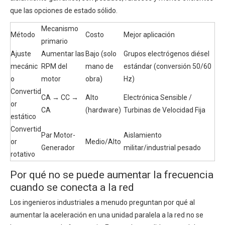
que las opciones de estado sólido.
Mecanismo
Método
Costo
Mejor aplicación
primario
Ajuste
Aumentar las
Bajo (solo
Grupos electrógenos diésel
mecánic
RPM del
mano de
estándar (conversión 50/60
o
motor
obra)
Hz)
Convertid
CA → CC →
Alto
Electrónica Sensible /
or
CA
(hardware)
Turbinas de Velocidad Fija
estático
Convertid
Par Motor-
Aislamiento
or
Medio/Alto
Generador
militar/industrial pesado
rotativo
Por qué no se puede aumentar la frecuencia
cuando se conecta a la red
Los ingenieros industriales a menudo preguntan por qué al
aumentar la aceleración en una unidad paralela a la red no se