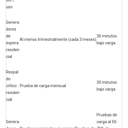
dor /
uso
Genera
dores
de
30 minutos
Al menos trimestralmente (cada 3 meses)
espera
bajo carga
residen
cial
Respal
do
30 minutos
crítico
Prueba de carga mensual
bajo carga
residen
cial
Pruebas de
Genera
carga al 50-