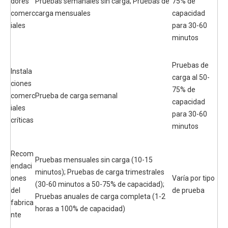
dores
Pruebas semanales sin carga; Pruebas de
75% de
comerc
carga mensuales
capacidad
iales
para 30-60
minutos
Pruebas de
Instala
carga al 50-
ciones
75% de
comerc
Prueba de carga semanal
capacidad
iales
para 30-60
críticas
minutos
Recom
Pruebas mensuales sin carga (10-15
endaci
minutos); Pruebas de carga trimestrales
ones
Varía por tipo
(30-60 minutos a 50-75% de capacidad);
del
de prueba
Pruebas anuales de carga completa (1-2
fabrica
horas a 100% de capacidad)
nte