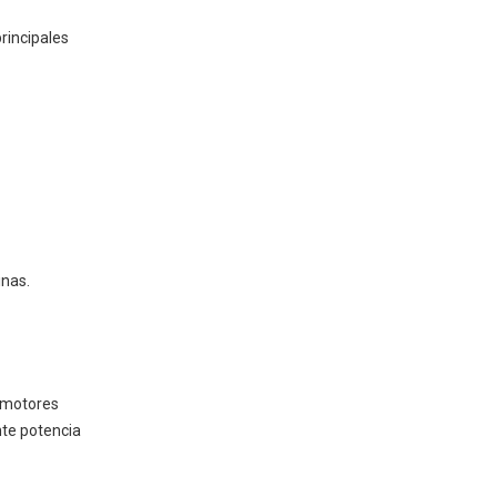
rincipales
Evaluar las necesidades de
energía
Tipo de aplicación
Factores presupuestarios
Pasos de selección
Escenarios del mundo
real
inas.
Ejemplo residencial
Ejemplo comercial
Ejemplo industrial
s motores
Conclusión
nte potencia
Preguntas frecuentes