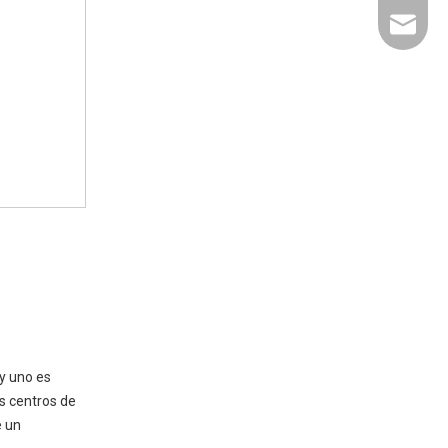
liyu@li
 y uno es
os centros de
e un