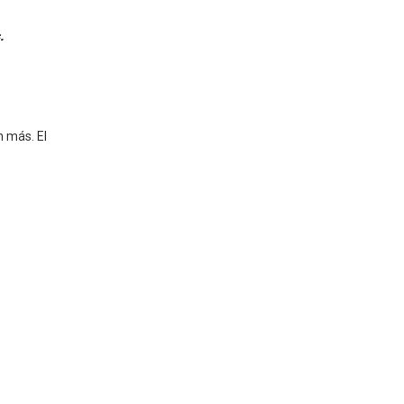
.
 más. El