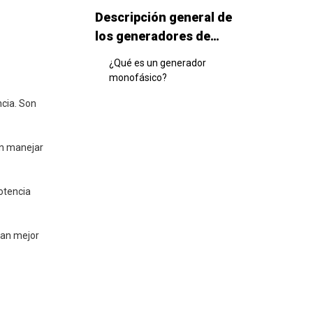
Descripción general de
los generadores de
fases
¿Qué es un generador
monofásico?
Pros de generadores
cia. Son
monofásicos
Contras de generadores
en manejar
monofásicos
Los mejores usos para
otencia
generadores monofásicos
Descripción general de
nan mejor
los generadores
trifásicos
¿Qué es un generador
trifásico?
Pros de generadores