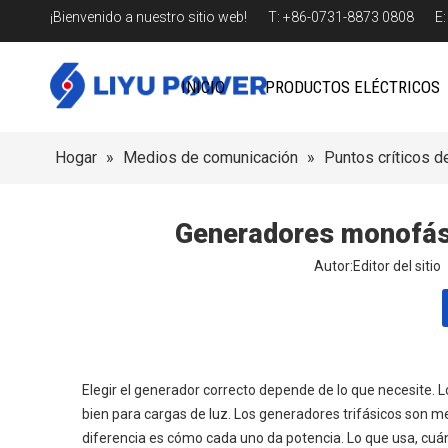
¡Bienvenido a nuestro sitio web! T: +86-0731-8873 0808 E
INICIO
PRODUCTOS ELÉCTRICOS
Hogar
»
Medios de comunicación
»
Puntos críticos de
Generadores monofási
Autor:Editor del sit
Elegir el generador correcto depende de lo que necesite
bien para cargas de luz. Los generadores trifásicos son m
diferencia es cómo cada uno da potencia. Lo que usa, cuá