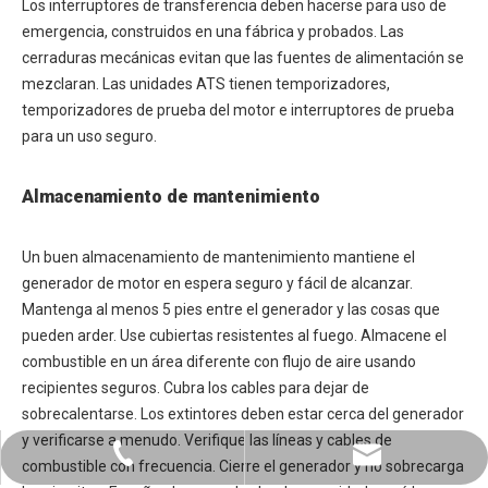
Los interruptores de transferencia deben hacerse para uso de
emergencia, construidos en una fábrica y probados. Las
cerraduras mecánicas evitan que las fuentes de alimentación se
mezclaran. Las unidades ATS tienen temporizadores,
temporizadores de prueba del motor e interruptores de prueba
para un uso seguro.
Almacenamiento de mantenimiento
Un buen almacenamiento de mantenimiento mantiene el
generador de motor en espera seguro y fácil de alcanzar.
Mantenga al menos 5 pies entre el generador y las cosas que
pueden arder. Use cubiertas resistentes al fuego. Almacene el
combustible en un área diferente con flujo de aire usando
recipientes seguros. Cubra los cables para dejar de
sobrecalentarse. Los extintores deben estar cerca del generador
y verificarse a menudo. Verifique las líneas y cables de
+86-0731-8873 0808
liyu@liyupower.com
combustible con frecuencia. Cierre el generador y no sobrecarga