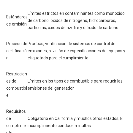
Límites estrictos en contaminantes como monóxido
Estándares
de carbono, óxidos de nitrógeno, hidrocarburos,
de emisión
partículas, óxidos de azufre y dióxido de carbono.
Proceso de
Pruebas, verificación de sistemas de control de
certificació
emisiones, revisión de especificaciones de equipos y
n
etiquetado para el cumplimiento.
Restriccion
es de
Límites en los tipos de combustible para reducir las
combustibl
emisiones del generador.
e
Requisitos
de
Obligatorio en California y muchos otros estados; El
cumplimie
incumplimiento conduce a multas.
nto