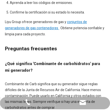
Aprenda a leer los códigos de emisiones.
Confirme la certificación si su estado lo necesita.
Liyu Group ofrece generadores de gas y
conjuntos de
generadores de gas contenedores
. Obtiene potencia confiable y
limpia para cada proyecto.
Preguntas frecuentes
¿Qué significa 'Combinante de carbohidratos' para
mi generador?
Combinante de Carb significa que su generador sigue reglas
difíciles de la Junta de Recursos Air de California. Hace menos
contaminación. Puede usarlo en California y otros estados con
las mismas leyes. Siempre verifique si hay una etiqueta de
+86-0731-8873 0808
liyu@liyupower.com
carbohidratos antes de comprar.