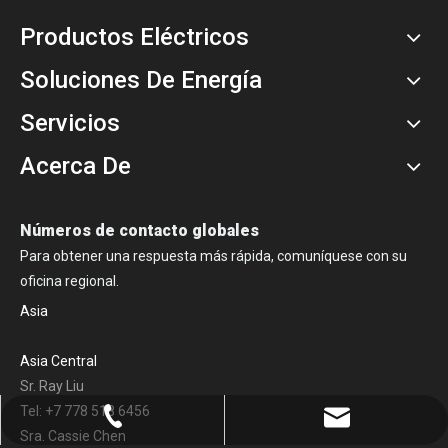
Productos Eléctricos
Soluciones De Energía
Servicios
Acerca De
Números de contacto globales
Para obtener una respuesta más rápida, comuníquese con su
oficina regional.
Asia
Asia Central
Sr. Ray Liu
Tel: +7 778 518 6456
+86-0731-8873 0808
liyu@liyupower.com
Sra. Cassie Chen