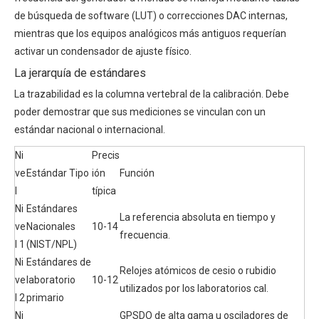
de búsqueda de software (LUT) o correcciones DAC internas,
mientras que los equipos analógicos más antiguos requerían
activar un condensador de ajuste físico.
La jerarquía de estándares
La trazabilidad es la columna vertebral de la calibración. Debe
poder demostrar que sus mediciones se vinculan con un
estándar nacional o internacional.
Ni
Precis
ve
Estándar Tipo
ión
Función
l
típica
Ni
Estándares
La referencia absoluta en tiempo y
ve
Nacionales
10-14
frecuencia.
l 1
(NIST/NPL)
Ni
Estándares de
Relojes atómicos de cesio o rubidio
ve
laboratorio
10-12
utilizados por los laboratorios cal.
l 2
primario
Ni
GPSDO de alta gama u osciladores de