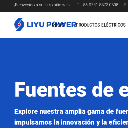
¡Bienvenido a nuestro sitio web! T: +86-0731-8873 0808 E
INICIO
PRODUCTOS ELÉCTRICOS
Fuentes de 
Explore nuestra amplia gama de fue
impulsamos la innovación y la eficie