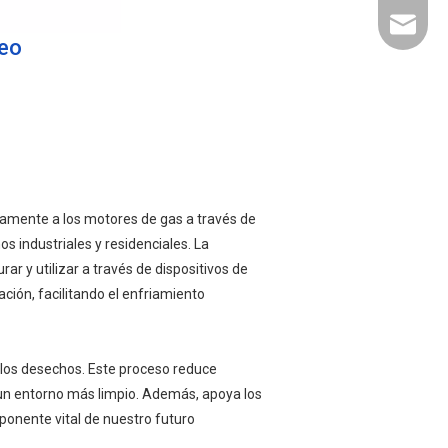
liyu@li
leo
ctamente a los motores de gas a través de
s industriales y residenciales. La
r y utilizar a través de dispositivos de
ción, facilitando el enfriamiento
 los desechos. Este proceso reduce
 un entorno más limpio. Además, apoya los
mponente vital de nuestro futuro