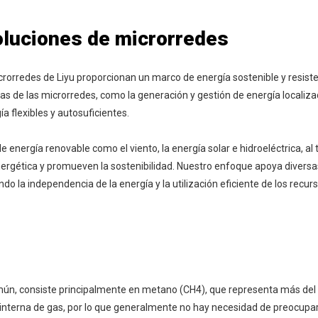
soluciones de microrredes
microrredes de Liyu proporcionan un marco de energía sostenible y resi
as de las microrredes, como la generación y gestión de energía localiza
a flexibles y autosuficientes.
 energía renovable como el viento, la energía solar e hidroeléctrica, a
energética y promueven la sostenibilidad. Nuestro enfoque apoya diver
ndo la independencia de la energía y la utilización eficiente de los recurs
mún, consiste principalmente en metano (CH4), que representa más del 
terna de gas, por lo que generalmente no hay necesidad de preocuparse