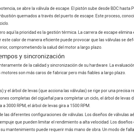
e potencia, se abre la válvula de escape. El pistón sube desde BDC hasta
 combustión quemados a través del puerto de escape. Este proceso, cono
ciclo.
pero aquí la prioridad es la gestión térmica. La carrera de escape elimina 
r este calor de manera eficiente puede provocar que las válvulas se de
rior, comprometiendo la salud del motor a largo plazo.
iempos y sincronización
nteramente de la calidad y sincronización de su hardware. La evaluación
s motores son más caros de fabricar pero más fiables a largo plazo.
 y el árbol de levas (que acciona las válvulas) se rige por una precisa re
iones completas del cigüeñal para completar un ciclo, el árbol de levas d
ra a 3000 RPM, el árbol de levas gira a 1500 RPM.
 las diferentes configuraciones de válvulas. Los diseños de válvulas a
mpuje que pueden limitar el rendimiento a alta velocidad. Los diseños 
ro su mantenimiento puede requerir más mano de obra. Un modo de fal