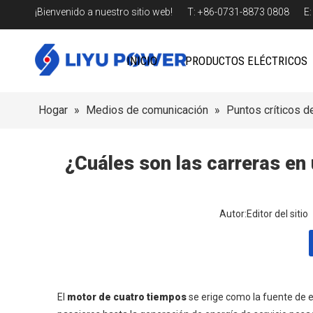
¡Bienvenido a nuestro sitio web! T: +86-0731-8873 0808 E
INICIO
PRODUCTOS ELÉCTRICOS
Hogar
»
Medios de comunicación
»
Puntos críticos de
¿Cuáles son las carreras en
Autor:Editor del sit
El
motor de cuatro tiempos
se erige como la fuente de e