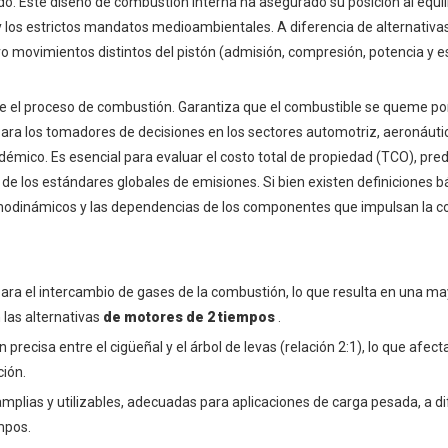
do. Este diseño de combustión interna ha asegurado su posición al equil
 y los estrictos mandatos medioambientales. A diferencia de alternativ
o movimientos distintos del pistón (admisión, compresión, potencia y 
re el proceso de combustión. Garantiza que el combustible se queme po
ara los tomadores de decisiones en los sectores automotriz, aeronáutico
émico. Es esencial para evaluar el costo total de propiedad (TCO), pred
de los estándares globales de emisiones. Si bien existen definiciones b
rmodinámicos y las dependencias de los componentes que impulsan la co
ara el intercambio de gases de la combustión, lo que resulta en una may
las alternativas
de motores de 2 tiempos
.
precisa entre el cigüeñal y el árbol de levas (relación 2:1), lo que afecta
ión.
plias y utilizables, adecuadas para aplicaciones de carga pesada, a di
mpos.