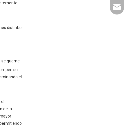
ientemente
liyu@li
nes distintas
ue se queme.
 rompen su
taminando el
rol
n de la
a mayor
 permitiendo