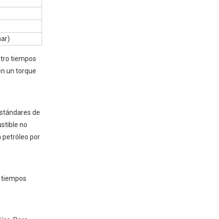
ar)
atro tiempos
en un torque
estándares de
stible no
 petróleo por
o tiempos