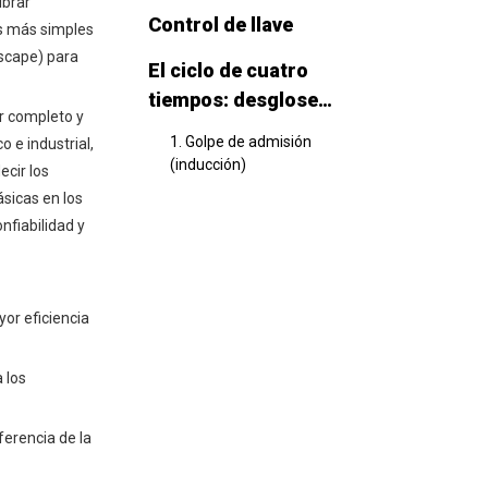
ibrar
Control de llave
as más simples
escape) para
El ciclo de cuatro
tiempos: desglose
r completo y
técnico y física
1. Golpe de admisión
 e industrial,
(inducción)
ecir los
ásicas en los
2. Carrera de compresión
nfiabilidad y
3. Golpe de potencia
(Expansión)
4. Carrera de escape
or eficiencia
Componentes críticos
del motor de 4 tiempos
 los
y sincronización
Lógica del tren de válvulas y
ferencia de la
del árbol de levas
Conjunto de pistón y anillo