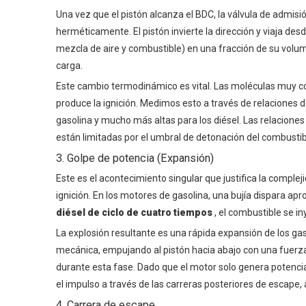
Una vez que el pistón alcanza el BDC, la válvula de admisi
herméticamente. El pistón invierte la dirección y viaja desd
mezcla de aire y combustible) en una fracción de su volum
carga.
Este cambio termodinámico es vital. Las moléculas muy c
produce la ignición. Medimos esto a través de relaciones 
gasolina y mucho más altas para los diésel. Las relacione
están limitadas por el umbral de detonación del combustib
3. Golpe de potencia (Expansión)
Este es el acontecimiento singular que justifica la comple
ignición. En los motores de gasolina, una bujía dispara 
diésel de ciclo de cuatro tiempos
, el combustible se i
La explosión resultante es una rápida expansión de los ga
mecánica, empujando al pistón hacia abajo con una fuerza 
durante esta fase. Dado que el motor solo genera potencia
el impulso a través de las carreras posteriores de escape
4. Carrera de escape