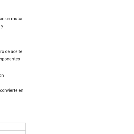
on un
motor
 y
ro de aceite
componentes
con
 convierte en