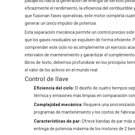
pasajeros hasta la generación de energía de servicio pesa
eficazmente el rendimiento, la eficiencia del combustible
que fusionan fases operativas, este motor completa cuatr
generar un único impulso de potencia.
Esta separación mecánica permite un control preciso sob
que los gases residuales se expulsen de forma eficiente. P
comprender este ciclo no es simplemente un ejercicio acad
intervalos de mantenimiento y garantizar el cumplimiento 
libros de texto, debemos profundizar en los principios te
el valor de los activos en el mundo real.
Control de llave
Eficiencia del ciclo:
El diseño de cuatro tiempos sep
térmica y emisiones más limpias en comparación con 
Complejidad mecánica:
Requiere una sincronización 
programas de mantenimiento y los costos de fabricac
Características de par:
Ofrece bandas de par más am
entrega de potencia máxima de los motores de 2 tie