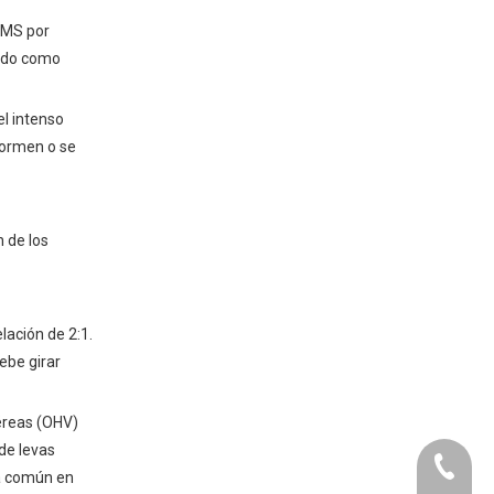
desventajas de un motor de
cuatro tiempos?
 PMS por
P: ¿En qué se diferencia un
cido como
motor diésel de cuatro
tiempos de uno de gasolina?
el intenso
formen o se
 de los
lación de 2:1.
ebe girar
éreas (OHV)
de levas
+86-073
la común en