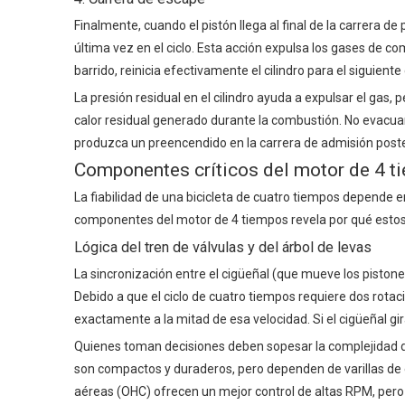
Finalmente, cuando el pistón llega al final de la carrera d
última vez en el ciclo. Esta acción expulsa los gases de
barrido, reinicia efectivamente el cilindro para el siguiente 
La presión residual en el cilindro ayuda a expulsar el gas, 
calor residual generado durante la combustión. No evacua
produzca un preencendido en la carrera de admisión poste
Componentes críticos del motor de 4 t
La fiabilidad de una bicicleta de cuatro tiempos depende e
componentes del motor de 4 tiempos
revela por qué esto
Lógica del tren de válvulas y del árbol de levas
La sincronización entre el cigüeñal (que mueve los pistones)
Debido a que el ciclo de cuatro tiempos requiere dos rotac
exactamente a la mitad de esa velocidad. Si el cigüeñal gi
Quienes toman decisiones deben sopesar la complejidad de
son compactos y duraderos, pero dependen de varillas de e
aéreas (OHC) ofrecen un mejor control de altas RPM, pe