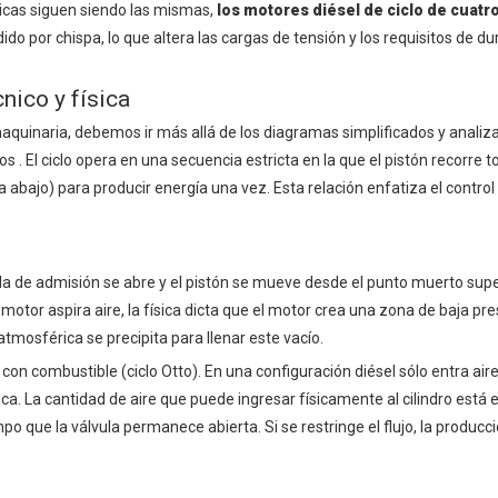
nicas siguen siendo las mismas,
los motores diésel de ciclo de cuatr
o por chispa, lo que altera las cargas de tensión y los requisitos de du
nico y física
uinaria, debemos ir más allá de los diagramas simplificados y analizar
pos
. El ciclo opera en una secuencia estricta en la que el pistón recorre t
a abajo) para producir energía una vez. Esta relación enfatiza el control y
vula de admisión se abre y el pistón se mueve desde el punto muerto supe
motor aspira aire, la física dicta que el motor crea una zona de baja pres
atmosférica se precipita para llenar este vacío.
on combustible (ciclo Otto). En una configuración diésel sólo entra aire
rica. La cantidad de aire que puede ingresar físicamente al cilindro está
po que la válvula permanece abierta. Si se restringe el flujo, la producc