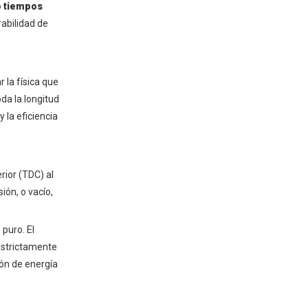
o tiempos
ECU y control de
rabilidad de
sincronización
Evaluación estratégica:
motor de 4 tiempos
 la física que
versus motor de 2
oda la longitud
Lubricación y longevidad
 la eficiencia
tiempos
Densidad de potencia frente
a eficiencia
Cumplimiento de emisiones
rior (TDC) al
ión, o vacío,
Motor diésel de ciclo
de cuatro tiempos:
 puro. El
consideraciones
Diferencias de encendido
 estrictamente
distintas
ión de energía
Sincronización de la
inyección de combustible
Idoneidad de la aplicación