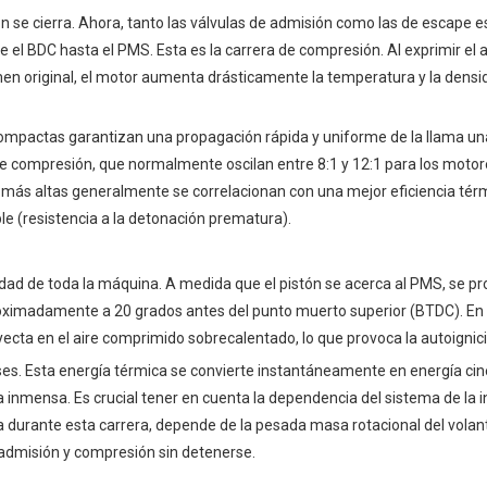
ón se cierra. Ahora, tanto las válvulas de admisión como las de escape e
e el BDC hasta el PMS. Esta es la carrera de compresión. Al exprimir el ai
en original, el motor aumenta drásticamente la temperatura y la densi
ompactas garantizan una propagación rápida y uniforme de la llama un
de compresión, que normalmente oscilan entre 8:1 y 12:1 para los motor
s más altas generalmente se correlacionan con una mejor eficiencia té
le (resistencia a la detonación prematura).
jidad de toda la máquina. A medida que el pistón se acerca al PMS, se pr
aproximadamente a 20 grados antes del punto muerto superior (BTDC). En
nyecta en el aire comprimido sobrecalentado, lo que provoca la autoignic
ses. Esta energía térmica se convierte instantáneamente en energía cin
inmensa. Es crucial tener en cuenta la dependencia del sistema de la i
 durante esta carrera, depende de la pesada masa rotacional del volant
, admisión y compresión sin detenerse.