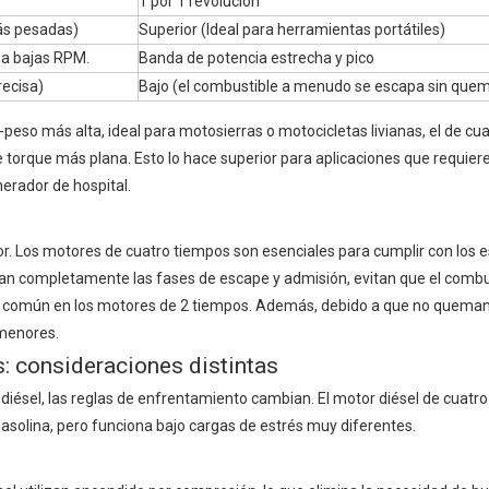
1 por 1 revolución
más pesadas)
Superior (Ideal para herramientas portátiles)
e a bajas RPM.
Banda de potencia estrecha y pico
recisa)
Bajo (el combustible a menudo se escapa sin quem
peso más alta, ideal para motosierras o motocicletas livianas, el de cu
torque más plana. Esto lo hace superior para aplicaciones que requier
erador de hospital.
tor. Los motores de cuatro tiempos son esenciales para cumplir con los 
an completamente las fases de escape y admisión, evitan que el combu
 común en los motores de 2 tiempos. Además, debido a que no queman
 menores.
s: consideraciones distintas
a diésel, las reglas de enfrentamiento cambian. El
motor diésel de cuatr
olina, pero funciona bajo cargas de estrés muy diferentes.