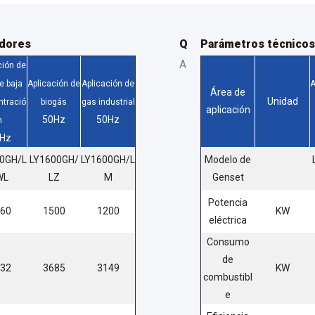
adores
Q
Parámetros técnicos
A
ción de
e baja
Aplicación de
Aplicación de
A
Área de
Unidad
tració
biogás
gas industrial
aplicación
50Hz
50Hz
n
Hz
0GH/L
LY1600GH/
LY1600GH/L
Modelo de
WL
LZ
M
Genset
Potencia
60
1500
1200
KW
eléctrica
Consumo
de
32
3685
3149
KW
combustibl
e