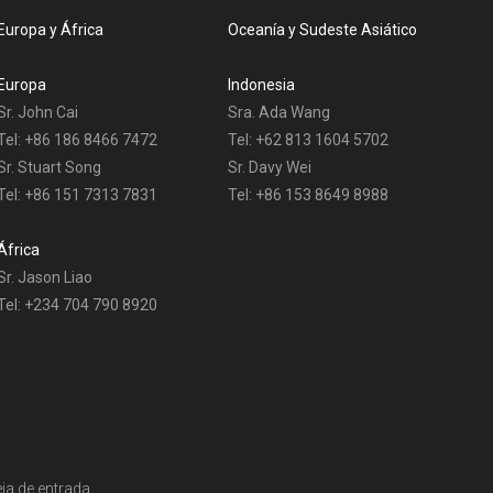
Europa y África
Oceanía y Sudeste Asiático
Europa
Indonesia
Sr. John Cai
Sra. Ada Wang
Tel: +86 186 8466 7472
Tel: +62 813 1604 5702
Sr. Stuart Song
Sr. Davy Wei
Tel: +86 151 7313 7831
Tel: +86 153 8649 8988
África
Sr. Jason Liao
Tel: +234 704 790 8920
a de entrada.