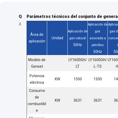
Q
Parámetros técnicos del conjunto de gener
A
Aplicación de
Aplica
Aplicación de
gas
gas d
Área de
Unidad
gas natural
asociada a
concen
aplicación
50Hz
petróleo
50Hz
50
Modelo de
LY1600GH/
LY1600GH/
LY160
Genset
LT
L-TS
-
Potencia
KW
1500
1500
14
eléctrica
Consumo
de
KW
3631
3631
36
combustibl
e