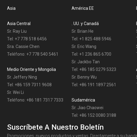
Asia
América EE
Asia Central
. UU. y Canadá
Sr. Ray Liu
Sr. Brian He
Tel: +7 778 518 6456
Tel: +1 825 488 5946
Sra. Cassie Chen
Sr. Eric Wang
Teléfono: +7 778 540 5461
Tel: +1 236 865 6700
Sr. Jackbo Tan
Medio Oriente y Mongolia
Tel: +86 185 0279 5323
Sr. Jeffery Ning
Sr. Benny Wu
Tel: +86 159 7311 9608
Tel: +86 191 1897 2561
Sr. Wei Li
Teléfono: +86 181 7317 7333
Sudamérica
Sr. Jiao Chaowei
Tel: +86 152 0080 3188
Suscríbete A Nuestro Boletín
Promociones, nuevos productos y ventas. Directamente a su bandej