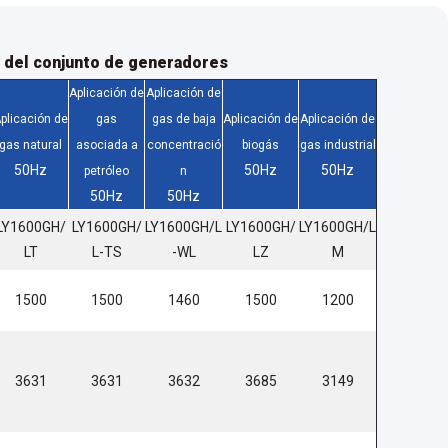
 del conjunto de generadores
Aplicación de
Aplicación de
plicación de
gas
gas de baja
Aplicación de
Aplicación de
gas natural
asociada a
concentració
biogás
gas industrial
50Hz
50Hz
50Hz
petróleo
n
50Hz
50Hz
LY1600GH/
LY1600GH/
LY1600GH/L
LY1600GH/
LY1600GH/L
LT
L-TS
-WL
LZ
M
1500
1500
1460
1500
1200
3631
3631
3632
3685
3149