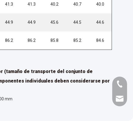
41.3
41.3
40.2
40.7
40.0
44.9
44.9
45.6
44.5
44.6
86.2
86.2
85.8
85.2
84.6
r (tamaño de transporte del conjunto de
mponentes individuales deben considerarse por
+86-073
,000 mm
liyu@li