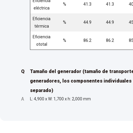
Eficiencia
%
41.3
41.3
40
eléctrica
Eficiencia
%
44.9
44.9
45
térmica
Eficiencia
%
86.2
86.2
85
ototal
Q
Tamaño del generador (tamaño de transporte
generadores, los componentes individuales
separado)
A
L: 4,900 x W: 1,700 x h: 2,000 mm