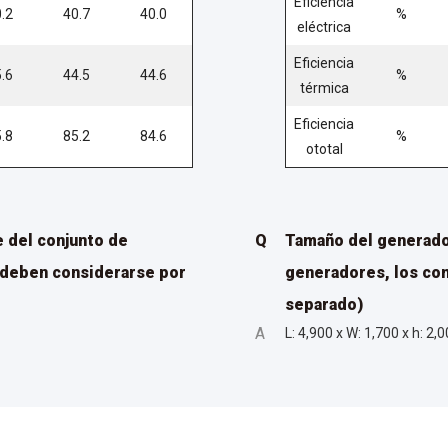
Eficiencia
.2
40.7
40.0
%
eléctrica
Eficiencia
.6
44.5
44.6
%
térmica
Eficiencia
.8
85.2
84.6
%
ototal
 del conjunto de
Q
Tamaño del generado
 deben considerarse por
generadores, los co
separado)
A
L: 4,900 x W: 1,700 x h: 2