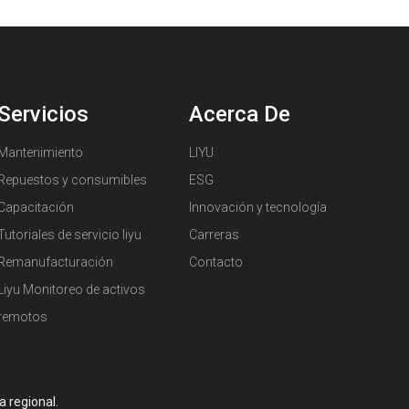
Servicios
Acerca De
Mantenimiento
LIYU
Repuestos y consumibles
ESG
Capacitación
Innovación y tecnología
Tutoriales de servicio liyu
Carreras
Remanufacturación
Contacto
Liyu Monitoreo de activos
remotos
 regional.