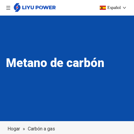
Español
Metano de carbón
Hogar
»
Carbón a gas