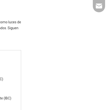
liyu@li
como luces de
ndos. Siguen
BC)
e (IBC)