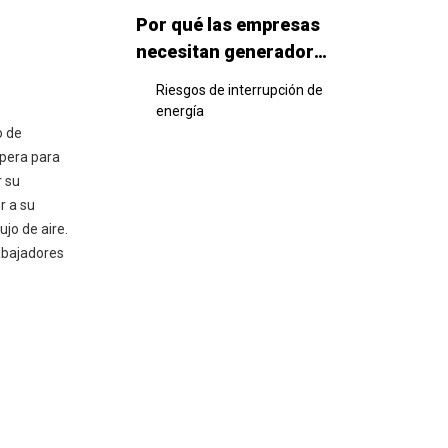
Por qué las empresas
necesitan generadores
de respaldo
Riesgos de interrupción de
energía
o de
Beneficios de continuidad
pera para
del negocio
r su
r a su
Tipos de generadores
jo de aire.
comerciales de
abajadores
respaldo
Generadores comerciales
de emergencia
Generadores de emergencia
de emergencia legalmente
requeridos
Generadores de respaldo en
espera adicionales
Elegir generadores de