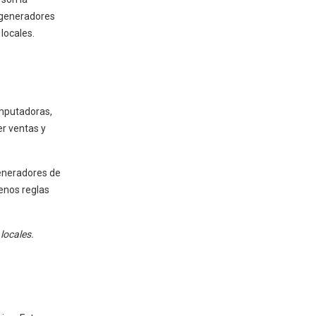
s generadores
locales.
omputadoras,
er ventas y
eneradores de
enos reglas
locales.