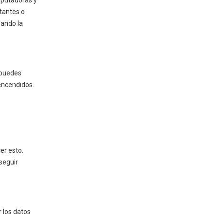
mputadoras y
tantes o
Conexiones eléctricas
uando la
Seguridad e inspecciones
Mantenimiento y
mejores prácticas
 puedes
Inspecciones de rutina
encendidos.
Capacitación del personal
Errores comunes
Conclusión
er esto.
Preguntas frecuentes
seguir
¿Con qué frecuencia debe
probar su generador de
respaldo?
¿Necesita un permiso para
 los datos
instalar un generador