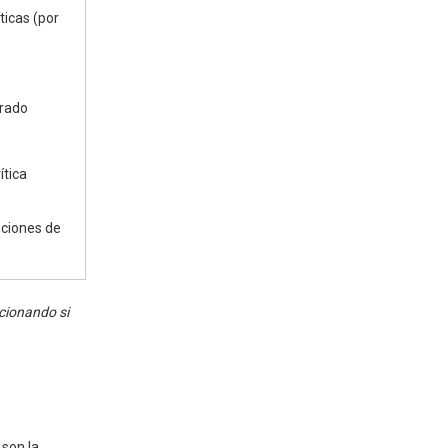
ticas (por
arado
ítica
nciones de
cionando si
son la