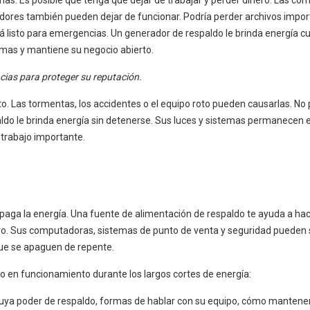
as. Es posible que tenga que dejar de trabajar y perder dinero. Las co
dores también pueden dejar de funcionar. Podría perder archivos impor
tá listo para emergencias. Un generador de respaldo le brinda energía c
lemas y mantiene su negocio abierto.
ncias para proteger su reputación.
o. Las tormentas, los accidentes o el equipo roto pueden causarlas. No
aldo le brinda energía sin detenerse. Sus luces y sistemas permanecen 
 trabajo importante.
paga la energía. Una fuente de alimentación de respaldo te ayuda a hac
o. Sus computadoras, sistemas de punto de venta y seguridad pueden 
que se apaguen de repente.
en funcionamiento durante los largos cortes de energía:
cluya poder de respaldo, formas de hablar con su equipo, cómo mantener